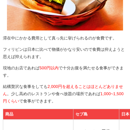
滞在中にかかる費用として真っ先に挙げられるのが食費です。
フィリピンは日本に比べて物価がかなり安いので食費は抑えようと
思えば抑えられます。
現地のお店であれば
500円以内
で十分お腹を満たせる食事ができま
す。
結構贅沢な食事をしても
2,000円を超えることはほとんどありませ
ん
。少し高めのレストランや食べ放題の場所であれば
1,000~1,500
円くらい
で食事ができます。
商品
セブ島
日本