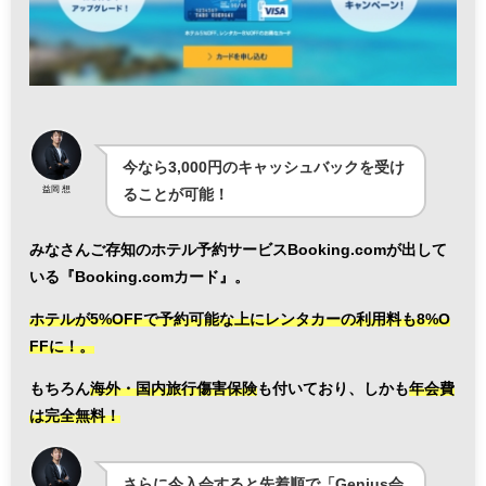
今なら3,000円のキャッシュバックを受け
益岡 想
ることが可能！
みなさんご存知のホテル予約サービスBooking.comが出して
いる『Booking.comカード』。
ホテルが5%OFFで予約可能な上にレンタカーの利用料も8%O
FFに！。
もちろん
海外・国内旅行傷害保険
も付いており、しかも
年会費
は完全無料！
さらに今入会すると先着順で「Genius会