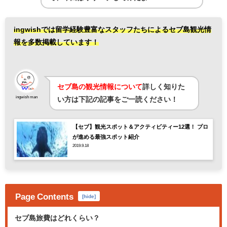
ingwishでは留学経験豊富なスタッフたちによるセブ島観光情
報を多数掲載しています！
セブ島の観光情報について
詳しく知りた
ingwish man
い方は下記の記事をご一読ください！
【セブ】観光スポット＆アクティビティー12選！ プロ
が進める最強スポット紹介
2019.9.18
Page Contents
[
hide
]
セブ島旅費はどれくらい？