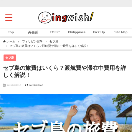
Top
英会話
TOEIC
Philippines
Pick Up
Site Map
ホーム
フィリピン留学
セブ島
セブ島の旅費はいくら？渡航費や滞在中費用を詳しく解説！
セブ島
セブ島の旅費はいくら？渡航費や滞在中費用を詳
しく解説！
2020年2月19日
2020年2月20日