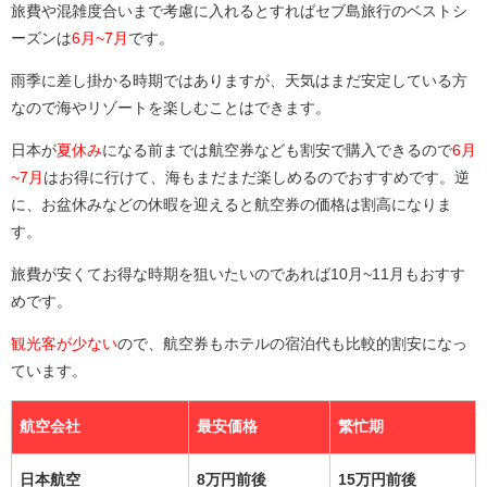
旅費や混雑度合いまで考慮に入れるとすればセブ島旅行のベストシ
ーズンは
6月~7月
です。
雨季に差し掛かる時期ではありますが、天気はまだ安定している方
なので海やリゾートを楽しむことはできます。
日本が
夏休み
になる前までは航空券なども割安で購入できるので
6月
~7月
はお得に行けて、海もまだまだ楽しめるのでおすすめです。逆
に、お盆休みなどの休暇を迎えると航空券の価格は割高になりま
す。
旅費が安くてお得な時期を狙いたいのであれば10月~11月もおすす
めです。
観光客が少ない
ので、航空券もホテルの宿泊代も比較的割安になっ
ています。
航空会社
最安価格
繁忙期
日本航空
8万円前後
15万円前後