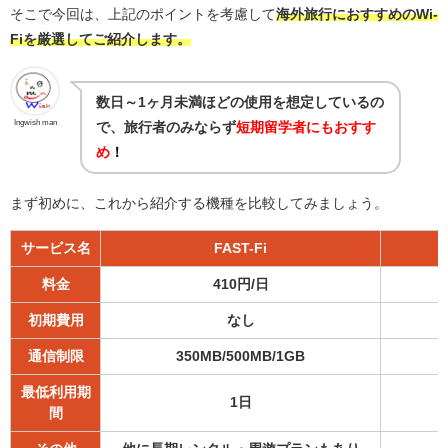
そこで今回は、上記のポイントを考慮して
海外旅行におすすめのWi-
Fiを厳選してご紹介します。
数日～1ヶ月未満ほどの使用を想定しているの
Ingwish man
で、旅行者のみならず
短期留学者にもおすす
め
！
まず初めに、これから紹介する機種を比較してみましょう。
サービス名
FAST-Fi
料金
410円/日
初期費用
なし
通信制限
350MB/500MB/1GB
最低利用期
1日
間