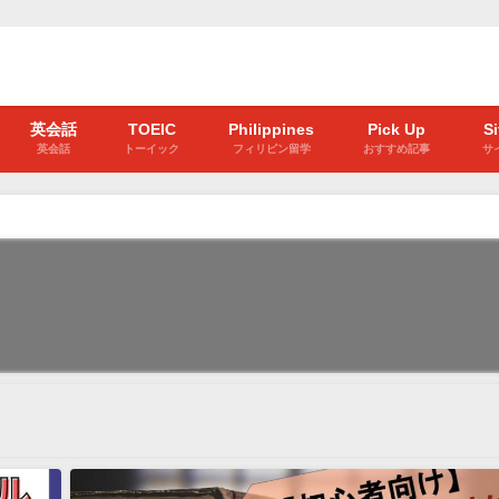
英会話
TOEIC
Philippines
Pick Up
S
英会話
トーイック
フィリピン留学
おすすめ記事
サ