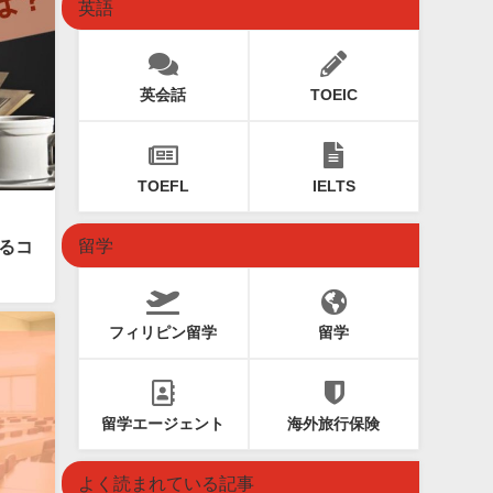
英語
英会話
TOEIC
TOEFL
IELTS
留学
るコ
フィリピン留学
留学
留学エージェント
海外旅行保険
よく読まれている記事