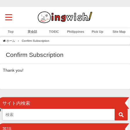
Top
英会話
TOEIC
Philippines
Pick Up
Site Map
ホーム
Confirm Subscription
Confirm Subscription
Thank you!
サイト内検索
英語