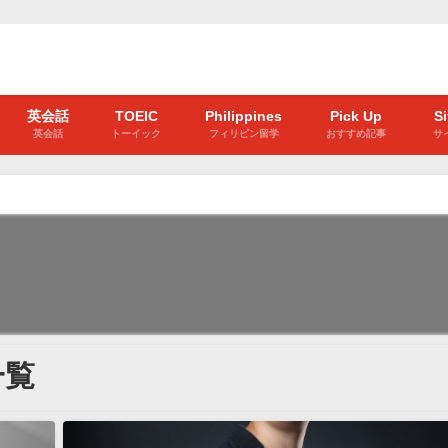
英会話
TOEIC
Philippines
Pick Up
S
英会話
トーイック
フィリピン留学
おすすめ記事
サ
一覧