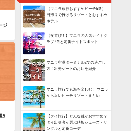
【マニラ旅行おすすめビーチ5選】
日帰りで行けるリゾートとおすすめ
ホテル
ージ
【夜遊び！】マニラの人気ナイトク
ラブ7選と定番ナイトスポット
マニラ空港ターミナル2での過ごし
方！出発ゲートのお店を紹介
マニラ旅行でも海を楽しむ！ マニラ
から近いビーチリゾートまとめ
選5
【タイ旅行】どんな靴がおすすめ？
タイ出身者が選ぶ鉄板シューズ・サ
ンダルと定番コーデ