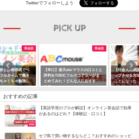
Twitterでフォローしよう
PICK UP
英会話
英会話
【辛口】楽天abcマウスの口コミと
【社会人の英語勉強】“集中力をア
評判をTOEICフルスコアラーがま
ップさせる方法”を試したら大変な
とめてみた！どんな人におすす
ことになった
め？
おすすめの記事
【英語学習のプロが解説】オンライン英会話で効果
があるのはどれ？【体験記・口コミ】
英会話
セブ島で買い物するならどこ？おすすめのショッピ