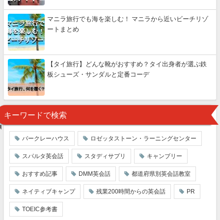
マニラ旅行でも海を楽しむ！ マニラから近いビーチリゾ
ートまとめ
【タイ旅行】どんな靴がおすすめ？タイ出身者が選ぶ鉄
板シューズ・サンダルと定番コーデ
キーワードで検索
バークレーハウス
ロゼッタストーン・ラーニングセンター
スパルタ英会話
スタディサプリ
キャンブリー
おすすめ記事
DMM英会話
都道府県別英会話教室
ネイティブキャンプ
残業200時間からの英会話
PR
TOEIC参考書