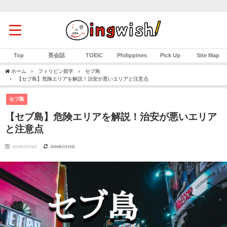
Top
英会話
TOEIC
Philippines
Pick Up
Site Map
ホーム
フィリピン留学
セブ島
【セブ島】危険エリアを解説！治安が悪いエリアと注意点
セブ島
【セブ島】危険エリアを解説！治安が悪いエリア
と注意点
2019年9月19日
2020年2月19日