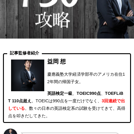
記事監修者紹介
益岡 想
慶應義塾大学経済学部卒のアメリカ在住1
2年間の帰国子女。
英語検定一級
、
TOEIC990点
、
TOEFLiB
T 110点超え
。
TOEICは990点を一度だけでなく、
3回連続
で出
している
。
数々の日本の英語検定系の試験を受けてきて、高得
点を叩きだしてきた。