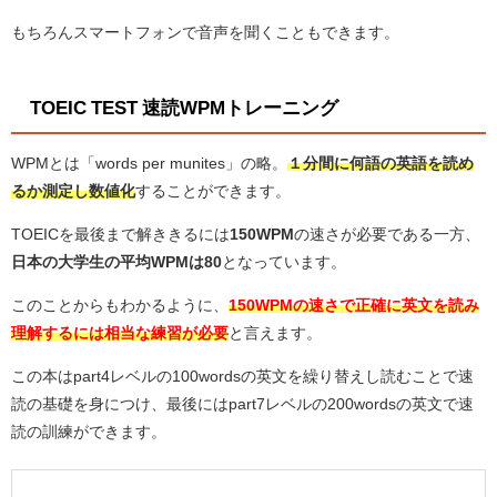
もちろんスマートフォンで音声を聞くこともできます。
TOEIC TEST 速読WPMトレーニング
WPMとは「words per munites」の略。
１分間に何語の英語を読め
るか測定し数値化
することができます。
TOEICを最後まで解ききるには
150WPM
の速さが必要である一方、
日本の大学生の平均WPMは80
となっています。
このことからもわかるように、
150WPMの速さで正確に英文を読み
理解するには相当な練習が必要
と言えます。
この本はpart4レベルの100wordsの英文を繰り替えし読むことで速
読の基礎を身につけ、最後にはpart7レベルの200wordsの英文で速
読の訓練ができます。