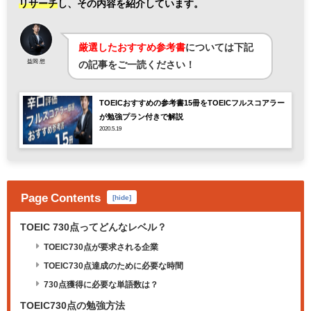
リサーチ
し、
その内容を紹介しています。
厳選したおすすめ参考書
については下記
益岡 想
の記事をご一読ください！
TOEICおすすめの参考書15冊をTOEICフルスコアラー
が勉強プラン付きで解説
2020.5.19
Page Contents
[
hide
]
TOEIC 730点ってどんなレベル？
TOEIC730点が要求される企業
TOEIC730点達成のために必要な時間
730点獲得に必要な単語数は？
TOEIC730点の勉強方法