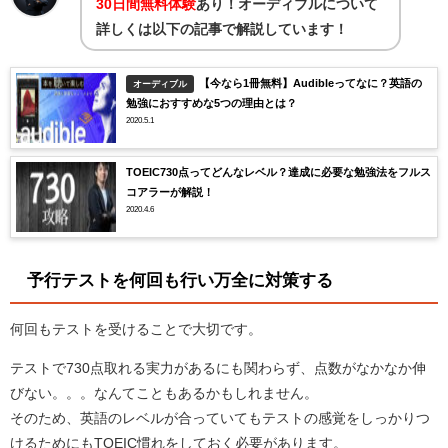
30日間無料体験
あり！オーディブルについて
詳しくは以下の記事で解説しています！
【今なら1冊無料】Audibleってなに？英語の
オーディブル
勉強におすすめな5つの理由とは？
2020.5.1
TOEIC730点ってどんなレベル？達成に必要な勉強法をフルス
コアラーが解説！
2020.4.6
予行テストを何回も行い万全に対策する
何回もテストを受けることで大切です。
テストで730点取れる実力があるにも関わらず、点数がなかなか伸
びない。。。なんてこともあるかもしれません。
そのため、英語のレベルが合っていてもテストの感覚をしっかりつ
けるためにもTOEIC慣れをしておく必要があります。