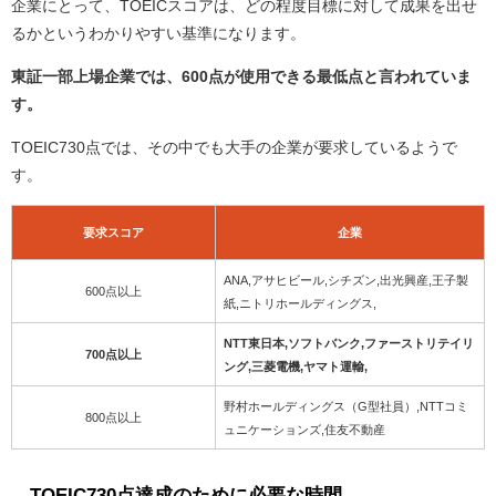
企業にとって、TOEICスコアは、どの程度目標に対して成果を出せ
るかというわかりやすい基準になります。
東証一部上場企業では、600点が使用できる最低点と言われていま
す。
TOEIC730点では、その中でも大手の企業が要求しているようで
す。
要求スコア
企業
ANA,アサヒビール,シチズン,出光興産,王子製
600点以上
紙,ニトリホールディングス,
NTT東日本,ソフトバンク,ファーストリテイリ
700点以上
ング,三菱電機,ヤマト運輸,
野村ホールディングス（G型社員）,NTTコミ
800点以上
ュニケーションズ,住友不動産
TOEIC730点達成のために必要な時間