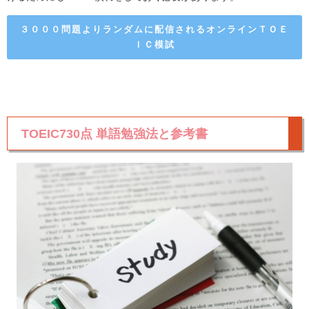
３０００問題よりランダムに配信されるオンラインＴＯＥ
ＩＣ模試
TOEIC730点 単語勉強法と参考書