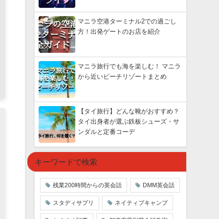
マニラ空港ターミナル2での過ごし
方！出発ゲートのお店を紹介
マニラ旅行でも海を楽しむ！ マニラ
から近いビーチリゾートまとめ
【タイ旅行】どんな靴がおすすめ？
タイ出身者が選ぶ鉄板シューズ・サ
ンダルと定番コーデ
キーワードで検索
残業200時間からの英会話
DMM英会話
スタディサプリ
ネイティブキャンプ