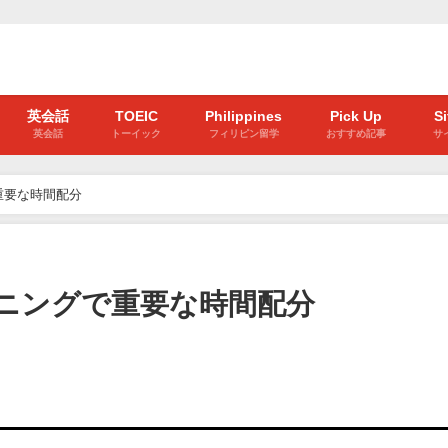
英会話
TOEIC
Philippines
Pick Up
S
英会話
トーイック
フィリピン留学
おすすめ記事
サ
重要な時間配分
スニングで重要な時間配分