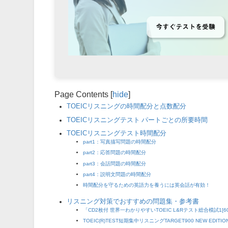
Page Contents
[
hide
]
TOEICリスニングの時間配分と点数配分
TOEICリスニングテスト パートごとの所要時間
TOEICリスニングテスト時間配分
part1：写真描写問題の時間配分
part2：応答問題の時間配分
part3：会話問題の時間配分
part4：説明文問題の時間配分
時間配分を守るための英語力を養うには英会話が有効！
リスニング対策でおすすめの問題集・参考書
「CD2枚付 世界一わかりやすいTOEIC L&Rテスト総合模試1[6
TOEIC(R)TEST短期集中リスニングTARGET900 NEW EDITIO