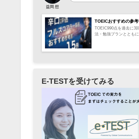
益岡 想
TOEICおすすめの参
TOEIC990点を過
法・勉強プランとともに解
E-TESTを受けてみる