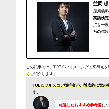
益岡 想
慶應義塾
英語検定
点を一度
系の試験
この記事では、TOEICのリスニングで高得点
て
ご紹介します。
TOEICフルスコア獲得者が、徹底的に世の
す。
厳選したおすすめ参考書
に