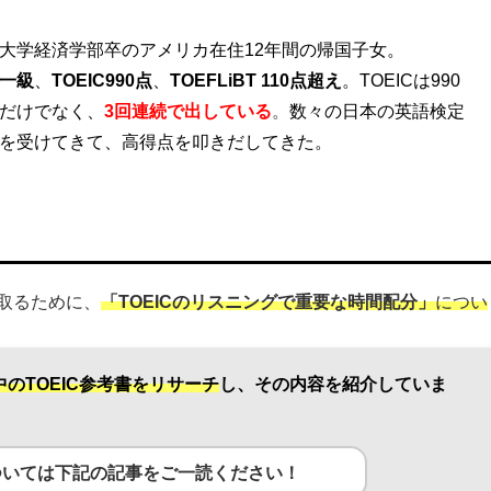
大学経済学部卒のアメリカ在住12年間の帰国子女。
一級
、
TOEIC990点
、
TOEFLiBT 110点超え
。
TOEICは990
だけでなく、
3回連続
で出している
。
数々の日本の英語検定
を受けてきて、高得点を叩きだしてきた。
を取るために、
「TOEICのリスニングで重要な時間配分」
につい
中のTOEIC参考書をリサーチ
し、
その内容を紹介していま
ついては下記の記事をご一読ください！