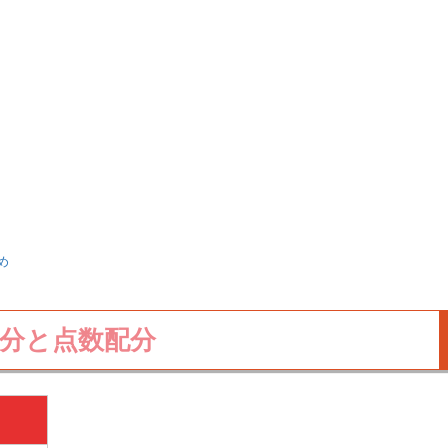
め
配分と点数配分