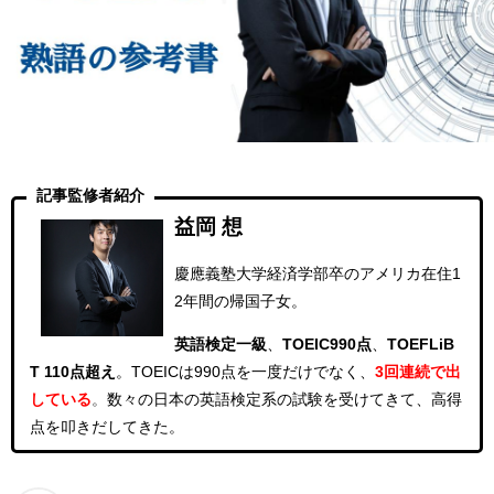
記事監修者紹介
益岡 想
慶應義塾大学経済学部卒のアメリカ在住1
2年間の帰国子女。
英語検定一級
、
TOEIC990点
、
TOEFLiB
T 110点超え
。
TOEICは990点を一度だけでなく、
3回連続
で出
している
。
数々の日本の英語検定系の試験を受けてきて、高得
点を叩きだしてきた。