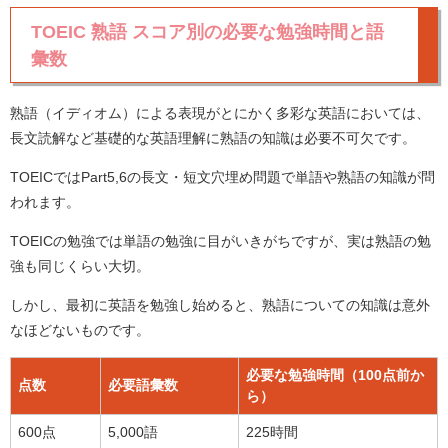
TOEIC 熟語 スコア別の必要な勉強時間と語
彙数
熟語（イディオム）による表現がとにかく多彩な英語においては、
長文読解など基礎的な英語理解に熟語の知識は必要不可欠です。
TOEICではPart5,6の長文・短文穴埋め問題で単語や熟語の知識が問
われます。
TOEICの勉強では単語の勉強に目がいきがちですが、実は熟語の勉
強も同じくらい大切。
しかし、最初に英語を勉強し始めると、熟語についての知識は意外
なほどないものです。
必要な勉強時間（100点前か
点数
必要語彙数
ら）
600点
5,000語
225時間