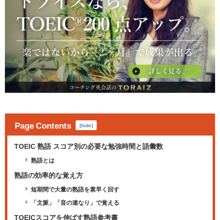
Page Contents
[
hide
]
TOEIC 熟語 スコア別の必要な勉強時間と語彙数
熟語とは
熟語の効率的な覚え方
短期間で大量の熟語を素早く回す
「文脈」「音の連なり」で覚える
TOEICスコアを伸ばす熟語参考書