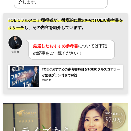
介します。
TOEICフルスコア獲得者が、徹底的に世の中のTOEIC参考書を
リサーチ
し、
その内容を紹介しています。
厳選したおすすめ参考書
については下記
益岡 想
の記事をご一読ください！
TOEICおすすめの参考書15冊をTOEICフルスコアラー
が勉強プラン付きで解説
2020.5.19