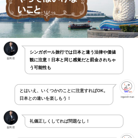
シンガポール旅行
では日本と違う法律や価値
益岡 想
観に注意！日本と同じ感覚だと罰金されちゃ
う可能性も
とはいえ、いくつかのことに注意すればOK。
ingwish man
日本との違いを楽しもう！
礼儀正しくしてれば問題なし！
益岡 想