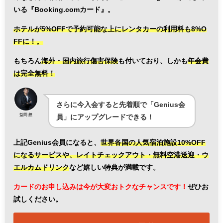
いる『Booking.comカード』。
ホテルが5%OFFで予約可能な上にレンタカーの利用料も8%O
FFに！。
もちろん
海外・国内旅行傷害保険
も付いており、しかも
年会費
は完全無料！
さらに今入会すると先着順で「Genius会
益岡 想
員」にアップグレードできる！
上記Genius会員になると、
世界各国の人気宿泊施設10%OFF
になるサービスや、レイトチェックアウト・無料空港送迎・ウ
エルカムドリンク
など嬉しい特典が満載です。
カードのお申し込みは今が大変おトクなチャンスです！
ぜひお
試しください。