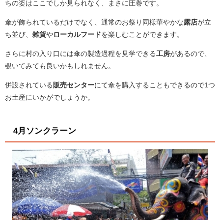
ちの姿はここでしか見られなく、まさに圧巻です。
傘が飾られているだけでなく、通常のお祭り同様華やかな
露店
が立
ち並び、
雑貨
や
ローカルフード
を楽しむことができます。
さらに村の入り口には傘の製造過程を見学できる
工房
があるので、
覗いてみても良いかもしれません。
併設されている
販売センター
にて傘を購入することもできるので1つ
お土産にいかがでしょうか。
4月ソンクラーン