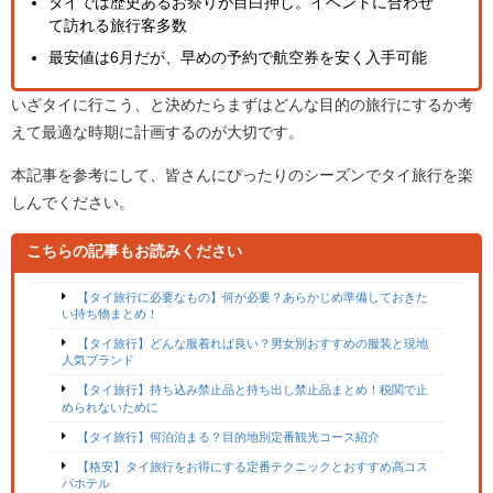
タイでは歴史あるお祭りが目白押し。イベントに合わせ
て訪れる旅行客多数
最安値は6月だが、早めの予約で航空券を安く入手可能
いざタイに行こう、と決めたらまずはどんな目的の旅行にするか考
えて最適な時期に計画するのが大切です。
本記事を参考にして、皆さんにぴったりのシーズンでタイ旅行を楽
しんでください。
こちらの記事もお読みください
【タイ旅行に必要なもの】何が必要？あらかじめ準備しておきた
い持ち物まとめ！
【タイ旅行】どんな服着れば良い？男女別おすすめの服装と現地
人気ブランド
【タイ旅行】持ち込み禁止品と持ち出し禁止品まとめ！税関で止
められないために
【タイ旅行】何泊泊まる？目的地別定番観光コース紹介
【格安】タイ旅行をお得にする定番テクニックとおすすめ高コス
パホテル