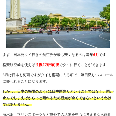
まず、日本発タイ行きの航空券が最も安くなるのは毎年
6月
です。
格安航空券を使えば
往復2万円前後
でタイに行くことができます。
6月は日本も梅雨ですがタイも
雨期
に入る頃で、毎日激しいスコール
に襲われることになります。
しかし、日本の梅雨のように1日中雨降りということではなく、雨が
止んでしまえばからっと晴れるため観光が全くできないというわけ
ではありません。
海水浴、マリンスポーツなど屋外での活動を中心に考えるなら雨期