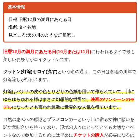
基本情報
日程:旧暦12月の満月にあたる日
場所:タイ各地
見どころ:天の川のような灯篭流し
旧暦12月の満月にあたる日(10月または11月)
に行われるタイで最も
美しいお祭りがロイクラトンです。
クラトン(灯篭)
を
ロイ(流す)
という名の通り、この日は各地の川岸で
灯篭流しが行われます。
灯篭はバナナの皮や色とりどりの色紙を用いて作られていて、川に
ゆらゆらゆれる様はまさに幻想的な世界で、
映画のワンシーンのモ
デル
になったとも言われ急激に世界的な人気を得ています。
自然の恵みへの感謝と
プラメコンカー
という川に宿る女神に願いを
託す意味合いを持っており、現地の人々にとってとても大切なイベ
ントなので参加するためには早めに
チケットの購入
が必要になるの