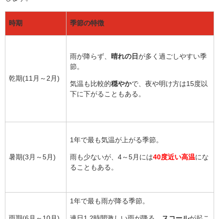
時期
季節の特徴
雨が降らず、
晴れの日
が多く過ごしやすい季
節。
乾期(11月～2月)
気温も比較的
穏やか
で、夜や明け方は15度以
下に下がることもある。
1年で最も気温が上がる季節。
暑期(3月～5月)
雨も少ないが、4～5月には
40度近い高温
にな
ることもある。
1年で最も雨が降る季節。
雨期(6月～10月)
連日1,2時間激しい雨が降る、
スコール
が起こ