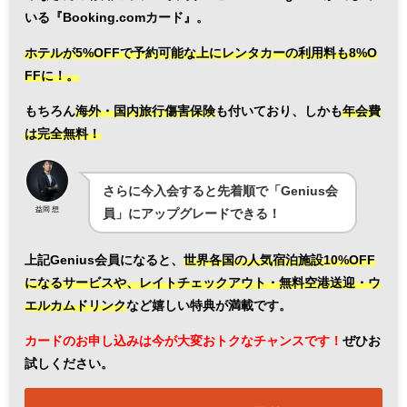
いる『Booking.comカード』。
ホテルが5%OFFで予約可能な上にレンタカーの利用料も8%O
FFに！。
もちろん
海外・国内旅行傷害保険
も付いており、しかも
年会費
は完全無料！
さらに今入会すると先着順で「Genius会
益岡 想
員」にアップグレードできる！
上記Genius会員になると、
世界各国の人気宿泊施設10%OFF
になるサービスや、レイトチェックアウト・無料空港送迎・ウ
エルカムドリンク
など嬉しい特典が満載です。
カードのお申し込みは今が大変おトクなチャンスです！
ぜひお
試しください。