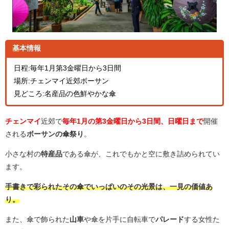
基本情報
日程:毎年1月第3金曜日から3日間
場所:チェンマイ近郊ボーサン
見どころ:名産品の色鮮やかな傘
チェンマイ
近郊で
毎年1月の第3金曜日から3日間、日曜日まで
開催
される
ボーサンの傘祭り
。
小さな村の
特産品
である傘が、これでもかと空に敷き詰められてい
ます。
手書きで彩られたその傘でいっぱいのその光景は、一見の価値あ
り。
また、傘で飾られた
山車
や傘を片手に自転車で
パレード
する女性た