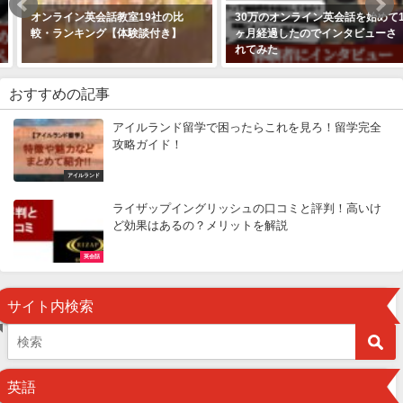
オンライン英会話教室19社の比
30万のオンライン英会話を始めて1
較・ランキング【体験談付き】
ヶ月経過したのでインタビューさ
れてみた
おすすめの記事
アイルランド留学で困ったらこれを見ろ！留学完全
攻略ガイド！
アイルランド
ライザップイングリッシュの口コミと評判！高いけ
ど効果はあるの？メリットを解説
英会話
サイト内検索
英語