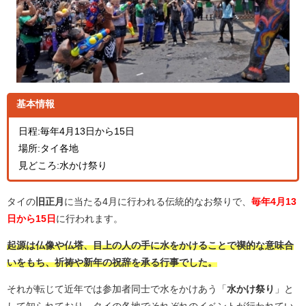
基本情報
日程:毎年4月13日から15日
場所:タイ各地
見どころ:水かけ祭り
タイの
旧正月
に当たる4月に行われる伝統的なお祭りで、
毎年4月13
日から15日
に行われます。
起源は仏像や仏塔、目上の人の手に水をかけることで禊的な意味合
いをもち、祈祷や新年の祝辞を承る行事でした。
それが転じて近年では参加者同士で水をかけあう「
水かけ祭り
」と