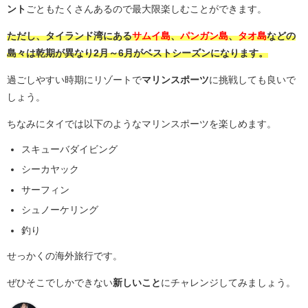
ント
ごともたくさんあるので最大限楽しむことができます。
ただし、タイランド湾にある
サムイ島
、
パンガン島
、
タオ島
などの
島々は乾期が異なり2月～6月がベストシーズンになります。
過ごしやすい時期にリゾートで
マリンスポーツ
に挑戦しても良いで
しょう。
ちなみにタイでは以下のようなマリンスポーツを楽しめます。
スキューバダイビング
シーカヤック
サーフィン
シュノーケリング
釣り
せっかくの海外旅行です。
ぜひそこでしかできない
新しいこと
にチャレンジしてみましょう。