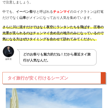
で注意しましょう。
中でも、
イーペン祭り
と呼ばれる
チェンマイ
のロイクラトンは灯篭
だけでなく
山車
がメインになっており人気を集めています。
さらに川に流すだけではなく夜空にランタンたちを飛ばす、圧巻の
光景が見られるのはチェンマイ含め北の地方のみになっているので
気になる方はぜひタイミングを合わせて訪れてみてください。
どのお祭りも魅力的だね！だから最近タイ旅
益岡 想
行が人気なんだ。
タイ旅行が安く行けるシーズン