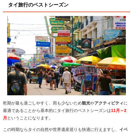
タイ旅行のベストシーズン
乾期が最も過ごしやすく、雨も少ないため
観光
や
アクティビティ
に
最適であることから基本的にタイ旅行のベストシーズンは
11月～2
月
ということになります。
この時期ならタイの自然や世界遺産巡りも快適に行えますし、
イベ