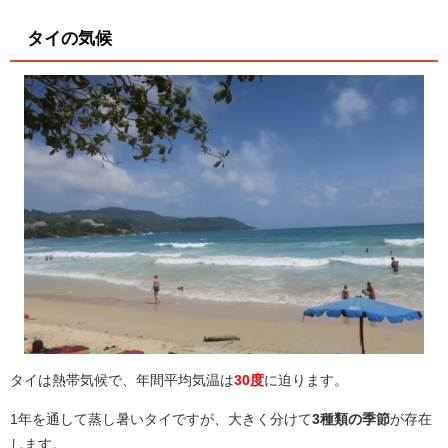
タイの気候
タイは熱帯気候で、年間平均気温は
30度
に迫ります。
1年を通して蒸し暑いタイですが、大きく分けて
3種類の季節
が存在
します。