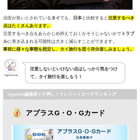
治安が良いとされている
タイ
でも、
日本
と比較すると
注意するべき
点はたくさんあります。
注意するべき点をあらかじめ抑えておくかそうじゃないかで
トラブ
ル
に巻き込まれる可能性は大きく減らすことができます。
事前に様々な事態を想定し、タイ旅行を思う存分楽しみましょう。
注意しないといけない点はしっかり気をつけ
ingwish man
て、タイ旅行を楽しもう！
ingwish編集部イチ押し！クレジットカードランキング
アプラスG・O・Gカード