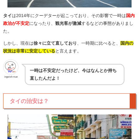
タイ
は2014年にクーデターが起こっており、その影響で一時は
国内
政治が不安定
になったり、
観光客が激減
するなどの事態がありまし
た。
しかし、現在は
徐々に立て直しており
、一時期に比べると、
国内の
状況は非常に安定している
と言えます。
一時は不安定だったけど、今はなんとか持ち
ingwish man
直したんだよ！
タイの治安は？