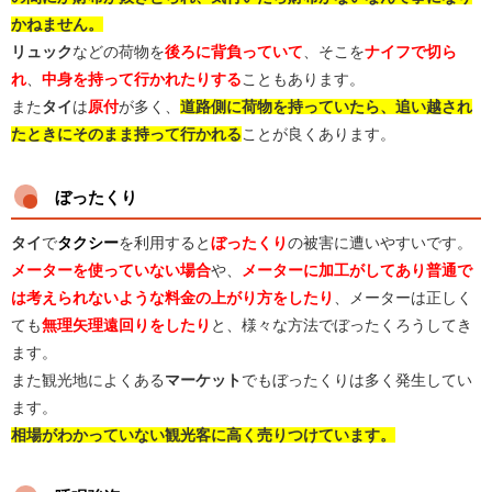
かねません。
リュック
などの荷物を
後ろに背負っていて
、そこを
ナイフで切ら
れ
、
中身を持って行かれたりする
こともあります。
また
タイ
は
原付
が多く、
道路側に荷物を持っていたら、追い越され
たときにそのまま持って行かれる
ことが良くあります。
ぼったくり
タイ
で
タクシー
を利用すると
ぼったくり
の被害に遭いやすいです。
メーターを使っていない場合
や、
メーターに加工がしてあり普通で
は考えられないような料金の上がり方をしたり
、メーターは正しく
ても
無理矢理遠回りをしたり
と、様々な方法でぼったくろうしてき
ます。
また観光地によくある
マーケット
でもぼったくりは多く発生してい
ます。
相場がわかっていない観光客に高く売りつけています。