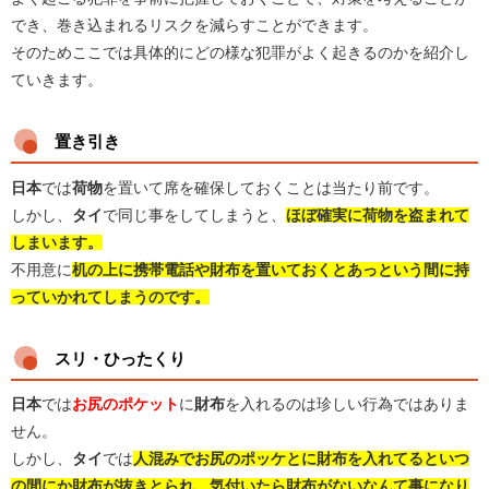
でき、巻き込まれるリスクを減らすことができます。
そのためここでは具体的にどの様な犯罪がよく起きるのかを紹介し
ていきます。
置き引き
日本
では
荷物
を置いて席を確保しておくことは当たり前です。
しかし、
タイ
で同じ事をしてしまうと、
ほぼ確実に荷物を盗まれて
しまいます。
不用意に
机の上に携帯電話や財布を置いておくとあっという間に持
っていかれてしまうのです。
スリ・ひったくり
日本
では
お尻のポケット
に
財布
を入れるのは珍しい行為ではありま
せん。
しかし、
タイ
では
人混みでお尻のポッケとに財布を入れてるといつ
の間にか財布が抜きとられ、気付いたら財布がないなんて事になり