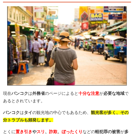
現在
バンコク
は
外務省
のページによると
十分な注意
が
必要な地域
で
あるとされています。
バンコク
は
タイ
の観光地の中心でもあるため、
観光客が多く、その
分トラブルも頻発します。
とくに
置き引き
や
スリ
、
詐欺
、
ぼったくり
などの
軽犯罪の被害
が
多