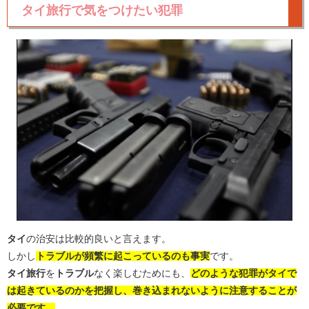
タイ旅行で気をつけたい犯罪
タイ
の治安は比較的良いと言えます。
しかし
トラブルが頻繁に起こっているのも事実
です。
タイ旅行
を
トラブル
なく楽しむためにも、
どのような犯罪がタイで
は起きているのかを把握し、巻き込まれないように注意することが
必要です。