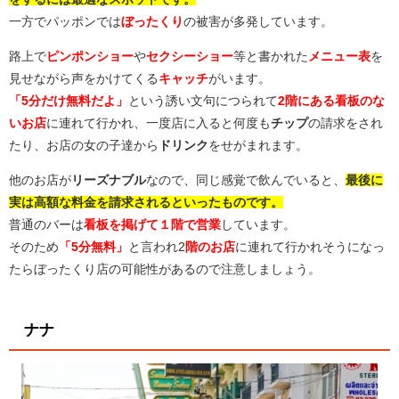
一方でパッポンでは
ぼったくり
の被害が多発しています。
路上で
ピンポンショー
や
セクシーショー
等と書かれた
メニュー表
を
見せながら声をかけてくる
キャッチ
がいます。
「5分だけ無料だよ」
という誘い文句につられて
2階にある看板のな
いお店
に連れて行かれ、一度店に入ると何度も
チップ
の請求をされ
たり、お店の女の子達から
ドリンク
をせがまれます。
他のお店が
リーズナブル
なので、同じ感覚で飲んでいると、
最後に
実は高額な料金を請求されるといったものです。
普通のバーは
看板を掲げて１階で営業
しています。
そのため
「5分無料」
と言われ2
階のお店
に連れて行かれそうになっ
たらぼったくり店の可能性があるので注意しましょう。
ナナ