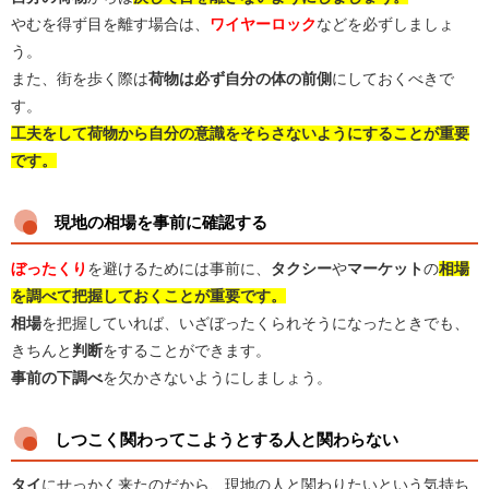
やむを得ず目を離す場合は、
ワイヤーロック
などを必ずしましょ
う。
また、街を歩く際は
荷物は必ず自分の体の前側
にしておくべきで
す。
工夫をして荷物から自分の意識をそらさないようにすることが重要
です。
現地の相場を事前に確認する
ぼったくり
を避けるためには事前に、
タクシー
や
マーケット
の
相
場
を調べて把握しておくことが重要です。
相場
を把握していれば、いざぼったくられそうになったときでも、
きちんと
判断
をすることができます。
事前の下調べ
を欠かさないようにしましょう。
しつこく関わってこようとする人と関わらない
タイ
にせっかく来たのだから、現地の人と関わりたいという気持ち