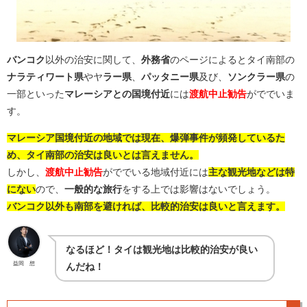
バンコク
以外の治安に関して、
外務省
のページによるとタイ南部の
ナラティワート県
やヤ
ラー県
、
パッタニー県
及び、
ソンクラー県
の
一部といった
マレーシアとの国境付近
には
渡航中止勧告
がででいま
す。
マレーシア国境付近の地域では現在、爆弾事件が頻発しているた
め、タイ南部の治安は良いとは言えません。
しかし、
渡航中止勧告
がででいる地域付近には
主な観光地などは特
にない
ので、
一般的な旅行
をする上では影響はないでしょう。
バンコク以外も南部を避ければ、比較的治安は良いと言えます。
なるほど！タイは観光地は比較的治安が良い
益岡 想
んだね！