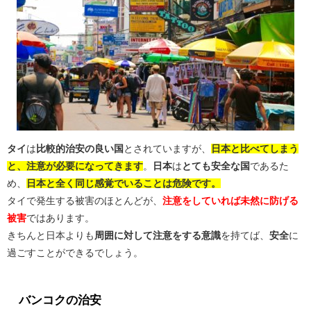
タイ
は
比較的治安の良い国
とされていますが、
日本と比べてしまう
と、注意が必要になってきます
。
日本
は
とても安全な国
であるた
め、
日本と全く同じ感覚でいることは危険です。
タイで発生する被害のほとんどが、
注意をしていれば未然に防げる
被害
ではあります。
きちんと日本よりも
周囲に対して注意をする意識
を持てば、
安全
に
過ごすことができるでしょう。
バンコクの治安