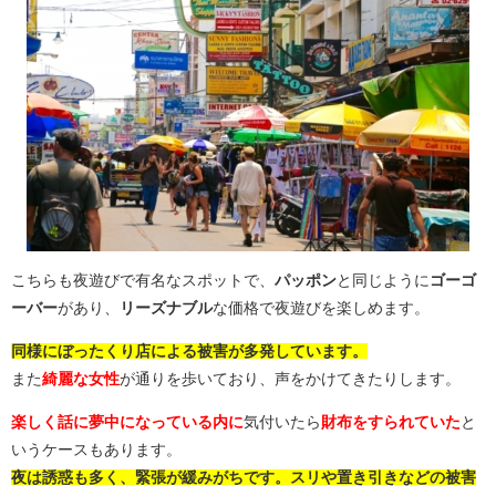
こちらも夜遊びで有名なスポットで、
パッポン
と同じように
ゴーゴ
ーバー
があり、
リーズナブル
な価格で夜遊びを楽しめます。
同様にぼったくり店による被害が多発しています。
また
綺麗な女性
が通りを歩いており、声をかけてきたりします。
楽しく話に夢中になっている内に
気付いたら
財布をすられていた
と
いうケースもあります。
夜は誘惑も多く、緊張が緩みがちです。スリや置き引きなどの被害