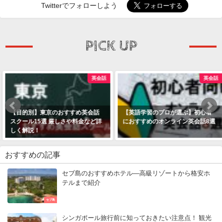
Twitterでフォローしよう
PICK UP
英会話
英会話
【目的別】東京のおすすめ英会話
【英語学習のプロが選ぶ】初心者
スクール15選 厳しさや料金など詳
におすすめのオンライン英会話8選
しく解説！
おすすめの記事
セブ島のおすすめホテル―高級リゾートから格安ホ
テルまで紹介
セブ島
シンガポール旅行前に知っておきたい注意点！ 観光