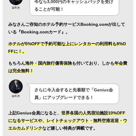
今なら3,000円のキャッシュバックを受け
益岡 想
ることが可能！
みなさんご存知のホテル予約サービスBooking.comが出して
いる『Booking.comカード』。
ホテルが5%OFFで予約可能な上にレンタカーの利用料も8%O
FFに！。
もちろん
海外・国内旅行傷害保険
も付いており、しかも
年会費
は完全無料！
さらに今入会すると先着順で「Genius会
益岡 想
員」にアップグレードできる！
上記Genius会員になると、
世界各国の人気宿泊施設10%OFF
になるサービスや、レイトチェックアウト・無料空港送迎・ウ
エルカムドリンク
など嬉しい特典が満載です。