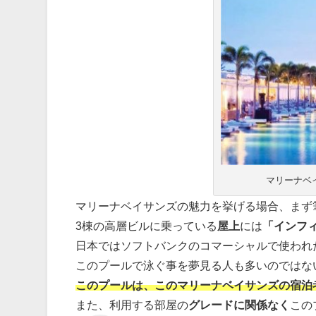
マリーナベ
マリーナベイサンズの魅力を挙げる場合、まず
3棟の高層ビルに乗っている
屋上
には
「インフ
日本ではソフトバンクのコマーシャルで使われ
このプールで泳ぐ事を夢見る人も多いのではな
このプールは、このマリーナベイサンズの宿泊
また、利用する部屋の
グレードに関係なく
この