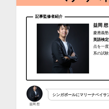
記事監修者紹介
益岡 想
慶應義塾
英語検定
点を一度
系の試験
シンガポールにマリーナベイサ
益岡 想