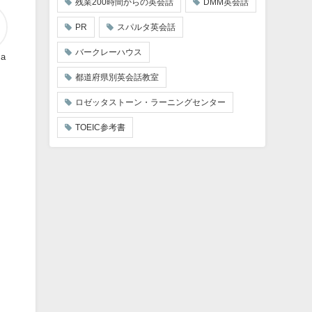
残業200時間からの英会話
DMM英会話
PR
スパルタ英会話
バークレーハウス
ma
都道府県別英会話教室
ロゼッタストーン・ラーニングセンター
TOEIC参考書