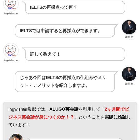
IELTSの再採点って何？
ingwish man
IELTSでは申請すると再採点ができます。
益岡 想
詳しく教えて！
ingwish man
じゃあ今回はIELTSの再採点の仕組みやメリ
益岡 想
ット・デメリットを紹介しますよ。
ingwish編集部では、
ALUGO英会話
を利用して「
2ヶ月間でビ
ジネス英会話が身につくのか！？
」ということを
実際に検証
し
ています！