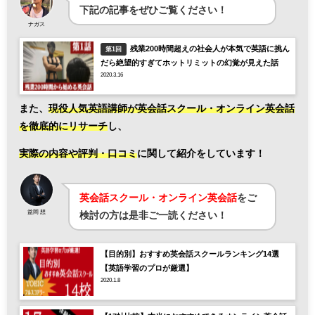
下記の記事をぜひご覧ください！
ナガス
残業200時間超えの社会人が本気で英語に挑ん
第1回
だら絶望的すぎてホットリミットの幻覚が見えた話
2020.3.16
また、
現役人気英語講師が英会話スクール・オンライン英会話
を徹底的にリサーチ
し、
実際の内容や評判・口コミ
に関して紹介をしています！
英会話スクール・オンライン英会話
をご
益岡 想
検討の方は是非ご一読ください！
【目的別】おすすめ英会話スクールランキング14選
【英語学習のプロが厳選】
2020.1.8