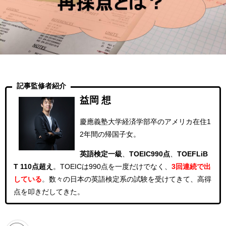
記事監修者紹介
益岡 想
慶應義塾大学経済学部卒のアメリカ在住1
2年間の帰国子女。
英語検定一級
、
TOEIC990点
、
TOEFLiB
T 110点超え
。
TOEICは990点を一度だけでなく、
3回連続
で出
している
。
数々の日本の英語検定系の試験を受けてきて、高得
点を叩きだしてきた。