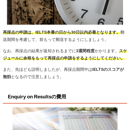
再採点の申請は、
IELTS本番の日から30日以内必着
となります。
郵
送期間を考慮して、前もって郵送するようにしましょう。
なお、再採点の結果が返却されるまでに
3週間程度
かかります。
スケ
ジュールに余裕をもって再採点の申請
をするようにしてください。
また、先ほども説明しましたが、再採点期間中は
IELTSのスコアが
無効
となるので注意しましょう。
Enquiry on Resultsの費用