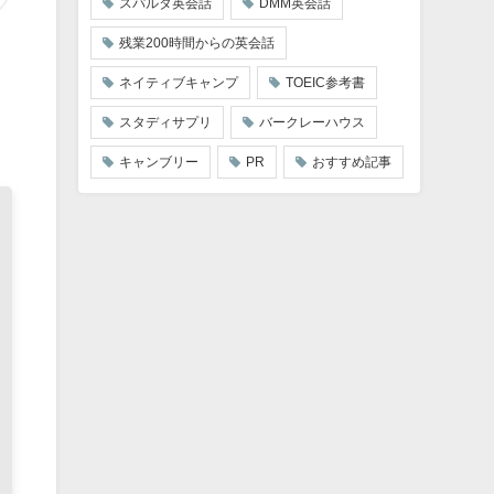
スパルタ英会話
DMM英会話
残業200時間からの英会話
ネイティブキャンプ
TOEIC参考書
スタディサプリ
バークレーハウス
キャンブリー
PR
おすすめ記事