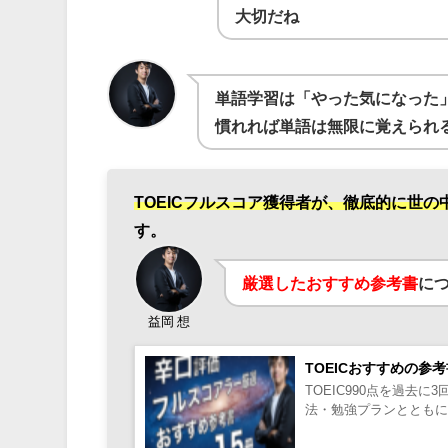
大切だね
単語学習は「やった気になった
慣れれば単語は無限に覚えられ
TOEICフルスコア獲得者が、徹底的に世の
す。
厳選したおすすめ参考書
に
益岡 想
TOEICおすすめの参
TOEIC990点を過
法・勉強プランとともに解