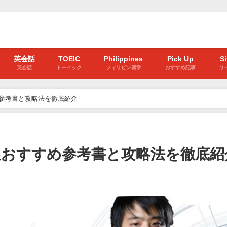
英会話
TOEIC
Philippines
Pick Up
S
英会話
トーイック
フィリピン留学
おすすめ記事
サ
すめ参考書と攻略法を徹底紹介
】厳選おすすめ参考書と攻略法を徹底紹