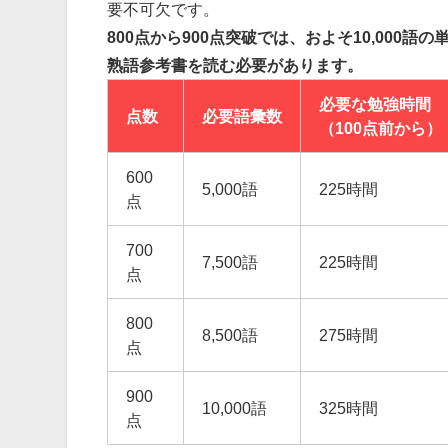
要不可欠です。
800点から900点突破では、およそ10,00
熟語参考書を読む必要があります。
必要な勉強時間
点数
必要語彙数
（100点前から）
600
5,000語
225時間
点
700
7,500語
225時間
点
800
8,500語
275時間
点
900
10,000語
325時間
点