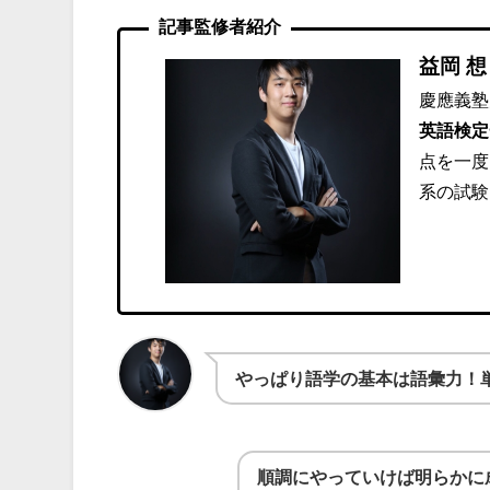
記事監修者紹介
益岡 想
慶應義塾
英語検定
点を一度
系の試験
やっぱり語学の基本は語彙力！
順調にやっていけば明らかに