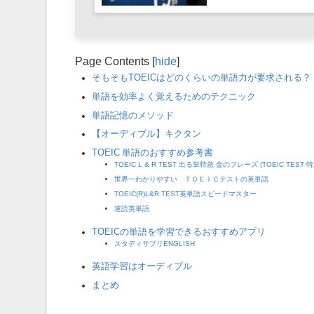
Page Contents
[
hide
]
そもそもTOEICはどのくらいの単語力が要求される？
単語を効率よく覚えるためのテクニック
単語記憶のメソッド
【オーディブル】キクタン
TOEIC 単語のおすすめ参考書
TOEIC L & R TEST 出る単特急 金のフレーズ (TOEIC TEST
世界一わかりやすい ＴＯＥＩＣテストの英単語
TOEIC(R)L&R TEST英単語スピードマスター
速読英単語
TOEICの単語を学習できるおすすめアプリ
スタディサプリENGLISH
英語学習はオーディブル
まとめ