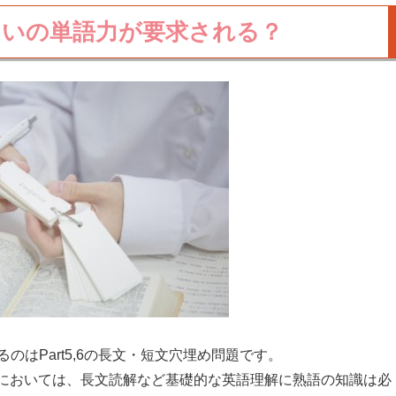
くらいの単語力が要求される？
のはPart5,6の長文・短文穴埋め問題です。
においては、長文読解など基礎的な英語理解に熟語の知識は必