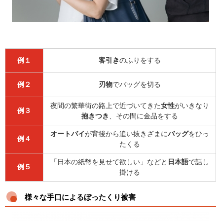
例１
客引き
のふりをする
例２
刃物
でバッグを切る
夜間の繁華街の路上で近づいてきた
女性
がいきなり
例３
抱きつき
、その間に金品をする
オートバイ
が背後から追い抜きざまに
バッグ
をひっ
例４
たくる
「日本の紙幣を見せて欲しい」などと
日本語
で話し
例５
掛ける
様々な手口によるぼったくり被害