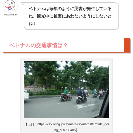
ベトナムは毎年のように災害が発生している
Ingwish man
ね。観光中に被害にあわないようにしないと
ね！
ベトナムの交通事情は？
【出典：https://city.living.jp/citymate/citymate101/mate_goi
ng_out/739405】