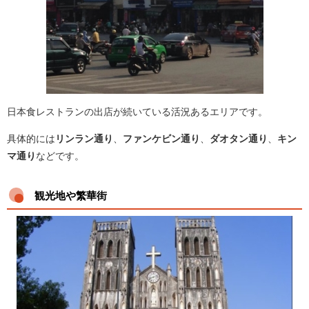
日本食レストランの出店が続いている活況あるエリアです。
具体的には
リンラン通り
、
ファンケビン通り
、
ダオタン通り
、
キン
マ通り
などです。
観光地や繁華街