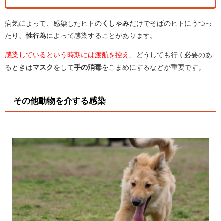
病気によって、感染したヒトの
くしゃみ
だけでそばのヒトにうつっ
たり、
性行為
によって感染することがあります。
感染しているという時期には渡航を控え、
どうしても行く必要のあ
るときは
マスク
をして
手の消毒
をこまめにするなどが重要です。
その他動物を介する感染