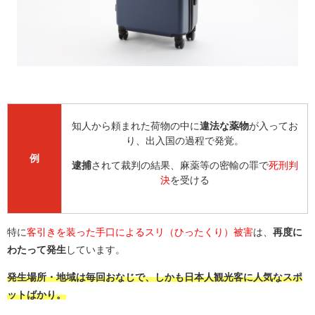
知人から頼まれた荷物の中に
違法な薬物
が入ってお
り、出入国の過程で発覚。
例
逮捕
されて裁判の結果、麻薬等の密輸の罪で
死刑判
決
を受ける
特に
客引きを装った手口によるスリ（ひったくり）被害
は、
再度に
わたって発生
しています。
発生場所・地域は毎回おなじで、しかも日本人観光客に人気なスポ
ットばかり。