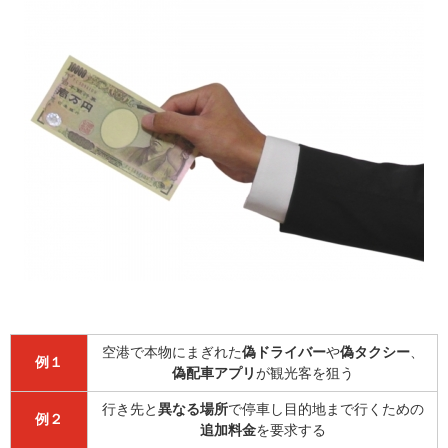
空港で本物にまぎれた
偽ドライバー
や
偽タクシー
、
例１
偽配車アプリ
が観光客を狙う
行き先と
異なる場所
で停車し目的地まで行くための
例２
追加料金
を要求する