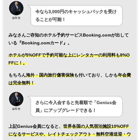
今なら3,000円のキャッシュバックを受け
益岡 想
ることが可能！
みなさんご存知のホテル予約サービスBooking.comが出して
いる『Booking.comカード』。
ホテルが5%OFFで予約可能な上にレンタカーの利用料も8%O
FFに！。
もちろん
海外・国内旅行傷害保険
も付いており、しかも
年会費
は完全無料！
さらに今入会すると先着順で「Genius会
益岡 想
員」にアップグレードできる！
上記Genius会員になると、
世界各国の人気宿泊施設10%OFF
になるサービスや、レイトチェックアウト・無料空港送迎・ウ