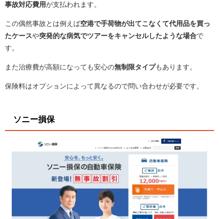
事故対応費用
が支払われます。
この偶然事故とは例えば
空港で手荷物が出てこなくて代用品を買っ
たケース
や
突発的な病気でツアーをキャンセルしたような場合
で
す。
また治療費が高額になっても安心の
無制限タイプ
もあります。
保険料はオプションによって異なるので問い合わせが必要です。
ソニー損保