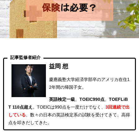
記事監修者紹介
益岡 想
慶應義塾大学経済学部卒のアメリカ在住1
2年間の帰国子女。
英語検定一級
、
TOEIC990点
、
TOEFLiB
T 110点超え
。
TOEICは990点を一度だけでなく、
3回連続
で出
している
。
数々の日本の英語検定系の試験を受けてきて、高得
点を叩きだしてきた。