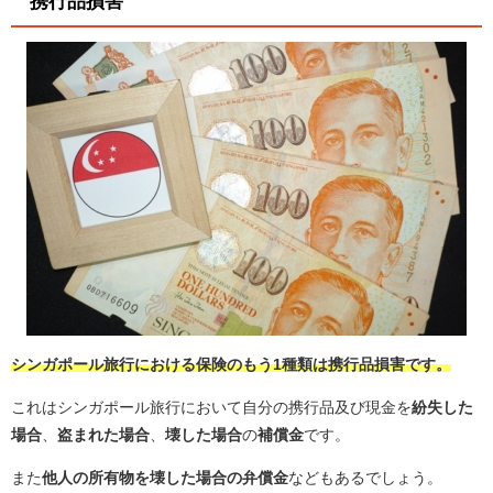
携行品損害
シンガポール旅行における保険のもう1種類は携行品損害です。
これはシンガポール旅行において自分の携行品及び現金を
紛失した
場合
、
盗まれた場合
、
壊した場合
の
補償金
です。
また
他人の所有物を壊した場合の弁償金
などもあるでしょう。