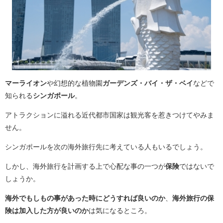
マーライオン
や幻想的な植物園
ガーデンズ・バイ・ザ・ベイ
などで
知られる
シンガポール
。
アトラクションに溢れる近代都市国家は観光客を惹きつけてやみま
せん。
シンガポールを次の海外旅行先に考えている人もいるでしょう。
しかし、海外旅行を計画する上で心配な事の一つが
保険
ではないで
しょうか。
海外でもしもの事があった時にどうすれば良いのか
、
海外旅行の保
険は加入した方が良いのか
は気になるところ。