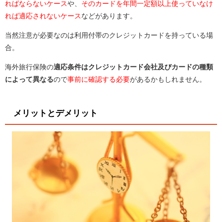
ればならないケース
や、
そのカードを年間一定額以上使っていなけ
れば適応されないケース
などがあります。
当然注意が必要なのは利用付帯のクレジットカードを持っている場
合。
海外旅行保険の
適応条件はクレジットカード会社及びカードの種類
によって異なる
ので
事前に確認する必要
があるかもしれません。
メリットとデメリット