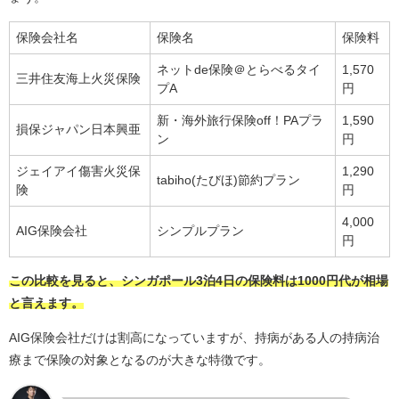
保険会社名
保険名
保険料
ネットde保険＠とらべるタイ
1,570
三井住友海上火災保険
プA
円
新・海外旅行保険off！PAプラ
1,590
損保ジャパン日本興亜
ン
円
ジェイアイ傷害火災保
1,290
tabiho(たびほ)節約プラン
険
円
4,000
AIG保険会社
シンプルプラン
円
この比較を見ると、シンガポール3泊4日の保険料は1000円代が相場
と言えます。
AIG保険会社だけは割高になっていますが、持病がある人の持病治
療まで保険の対象となるのが大きな特徴です。