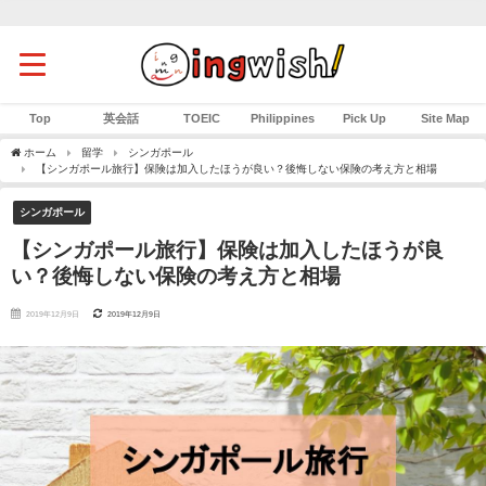
Top
英会話
TOEIC
Philippines
Pick Up
Site Map
ホーム
留学
シンガポール
【シンガポール旅行】保険は加入したほうが良い？後悔しない保険の考え方と相場
シンガポール
【シンガポール旅行】保険は加入したほうが良
い？後悔しない保険の考え方と相場
2019年12月9日
2019年12月9日