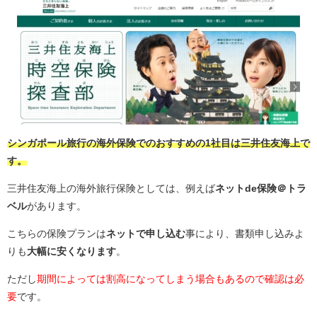
シンガポール旅行の海外保険でのおすすめの1社目は三井住友海上で
す。
三井住友海上の海外旅行保険としては、例えば
ネットde保険＠トラ
ベル
があります。
こちらの保険プランは
ネットで申し込む
事により、書類申し込みよ
りも
大幅に安くなります
。
ただし
期間によっては割高になってしまう場合もあるので確認は必
要
です。