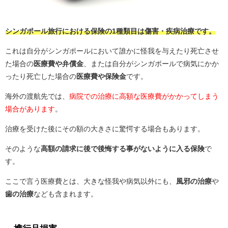
シンガポール旅行における保険の1種類目は傷害・疾病治療です。
これは自分がシンガポールにおいて誰かに怪我を与えたり死亡させ
た場合の
医療費や弁償金
、または自分がシンガポールで病気にかか
ったり死亡した場合の
医療費や保険金
です。
海外の渡航先では、
病院での治療に高額な医療費がかかってしまう
場合があります
。
治療を受けた後にその額の大きさに驚愕する場合もあります。
そのような
高額の請求に後で後悔する事がないように入る保険
で
す。
ここで言う医療費とは、大きな怪我や病気以外にも、
風邪の治療
や
歯の治療
なども含まれます。