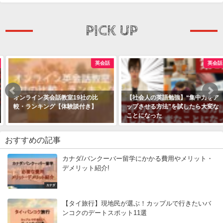
PICK UP
英会話
英会話
オンライン英会話教室19社の比
【社会人の英語勉強】“集中力をア
較・ランキング【体験談付き】
ップさせる方法”を試したら大変な
ことになった
おすすめの記事
カナダ/バンクーバー留学にかかる費用やメリット・
デメリット紹介!
カナダ
【タイ旅行】現地民が選ぶ！カップルで行きたいバ
ンコクのデートスポット11選