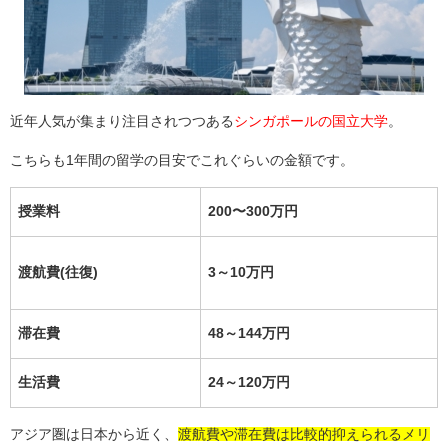
近年人気が集まり注目されつつある
シンガポールの国立大学
。
こちらも1年間の留学の目安でこれぐらいの金額です。
授業料
200〜300万円
渡航費(往復)
3～10万円
滞在費
48～144万円
生活費
24～120万円
アジア圏は日本から近く、
渡航費や滞在費は比較的抑えられるメリ