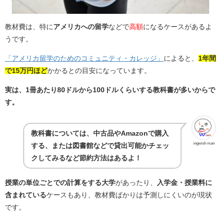
教材費は、特に
アメリカへの留学
などで
高額
になるケースがあるよ
うです。
「アメリカ留学のためのコミュニティ・カレッジ」
によると、
1年間
で15万円ほど
かかるとの目安になっています。
実は、1冊あたり80ドルから100ドルくらいする教科書が多いからで
す。
教科書については、中古品やAmazonで購入
ingwish man
する、または図書館などで貸出可能かチェッ
クしてみるなど節約方法はあるよ！
授業の単位ごとでの計算をする大学
があったり、
入学金・授業料に
含まれている
ケースもあり、教材費ばかりは予測しにくいのが現状
です。