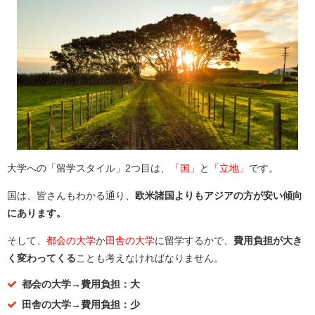
大学への「留学スタイル」2つ目は、
「国」
と
「立地」
です。
国は、皆さんもわかる通り、
欧米諸国よりもアジアの方が安い傾向
にあります。
そして、
都会の大学
か
田舎の大学
に留学するかで、
費用負担が大き
く変わってくる
ことも考えなければなりません。
都会の大学→費用負担：大
田舎の大学→費用負担：少