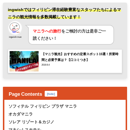
ingwishではフィリピン滞在経験豊富なスタッフたちによるマ
ニラの観光情報を多数掲載しています！
マニラへの旅行
をご検討の方は是非ご一
ingwish man
読ください！
【マニラ観光】おすすめの定番スポット15選！所要時
間と必要予算は？【口コミつき】
2019.9.4
Page Contents
[
hide
]
ソフィテル フィリピン プラザ マニラ
オカダマニラ
ソレア リゾート＆カジノ
マキシムスホテル