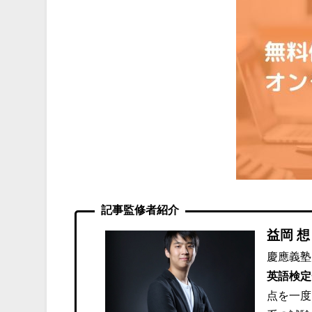
記事監修者紹介
益岡 想
慶應義塾
英語検定
点を一度