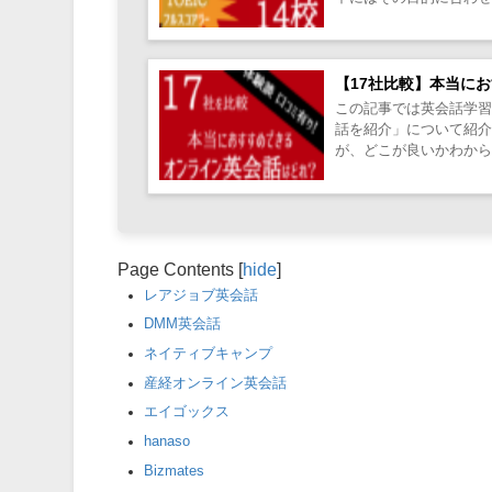
種類が多いことにより選択
【17社比較】本当に
この記事では英会話学習
話を紹介」について紹
が、どこが良いかわから
Page Contents
[
hide
]
レアジョブ英会話
DMM英会話
ネイティブキャンプ
産経オンライン英会話
エイゴックス
hanaso
Bizmates