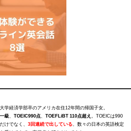
大学経済学部卒のアメリカ在住12年間の帰国子女。
一級
、
TOEIC990点
、
TOEFLiBT 110点超え
。
TOEICは990
だけでなく、
3回連続
で出している
。
数々の日本の英語検定