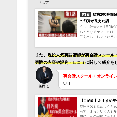
ナガス
残業200時
第1回
の幻覚が見えた話
忙しい社会人が1日2時
らどうなるか？これは
手を出してしまった努力と
また、
現役人気英語講師が英会話スクール
実際の内容や評判・口コミ
に関して紹介を
英会話スクール・オンライ
い！
益岡 想
【目的別】おすすめ英
英語学習を始めようと
ってしまうという人も
中にはその目的に合わ