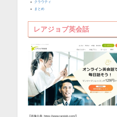
クラウティ
まとめ
レアジョブ英会話
【画像出典: https://www.rarejob.com/】