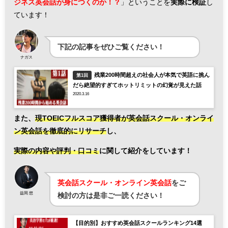
ジネス英会話が身につくのか！？
」ということを
実際に検証
し
ています！
下記の記事をぜひご覧ください！
ナガス
残業200時間超えの社会人が本気で英語に挑ん
第1回
だら絶望的すぎてホットリミットの幻覚が見えた話
2020.3.16
また、
現TOEICフルスコア獲得者が英会話スクール・オンライ
ン英会話を徹底的にリサーチ
し、
実際の内容や評判・口コミ
に関して紹介をしています！
英会話スクール・オンライン英会話
をご
益岡 想
検討の方は是非ご一読ください！
【目的別】おすすめ英会話スクールランキング14選