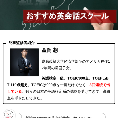
記事監修者紹介
益岡 想
慶應義塾大学経済学部卒のアメリカ在住1
2年間の帰国子女。
英語検定一級
、
TOEIC990点
、
TOEFLiB
T 110点超え
。
TOEICは990点を一度だけでなく、
3回連続
で出
している
。
数々の日本の英語検定系の試験を受けてきて、高得
点を叩きだしてきた。