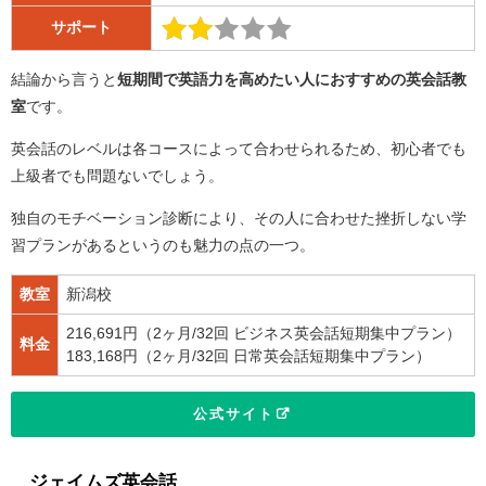
サポート
結論から言うと
短期間で英語力を高めたい人におすすめの英会話教
室
です。
英会話のレベルは各コースによって合わせられるため、初心者でも
上級者でも問題ないでしょう。
独自のモチベーション診断により、その人に合わせた挫折しない学
習プランがあるというのも魅力の点の一つ。
教室
新潟校
216,691円（2ヶ月/32回 ビジネス英会話短期集中プラン）
料金
183,168円（2ヶ月/32回 日常英会話短期集中プラン）
公式サイト
ジェイムズ英会話