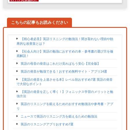
こちらの記事もお読みください
【初心者必見】英語リスニングの勉強法！聞き取れない理由や効
果的な改善策とは？
【社会人向け】英語の勉強におすすめの本・参考書の選び方を徹
底解説！
英語の母音の発音はこれだけ見ればもう安心【完全版】
英語の発音が勉強できる！おすすめ無料サイト・アプリ
14
選
【英語の発音を上達させる本】レベル別おすすめ
7
選
英語の発音
で大切なポイント
【英語の発音を正しく導く！】フォニックス学習のメリットと勉
強方法
英語のリスニングを鍛えるためのおすすめ勉強法や参考書・アプ
リ
ニュースで英語のリスニング力を鍛えるための勉強法
英語のリスニングアプリおすすめ
7
選