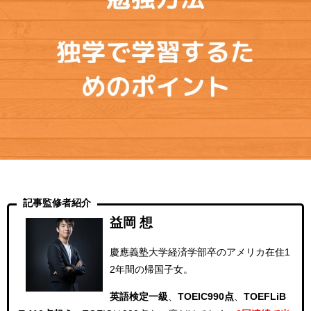
記事監修者紹介
益岡 想
慶應義塾大学経済学部卒のアメリカ在住1
2年間の帰国子女。
英語検定一級
、
TOEIC990点
、
TOEFLiB