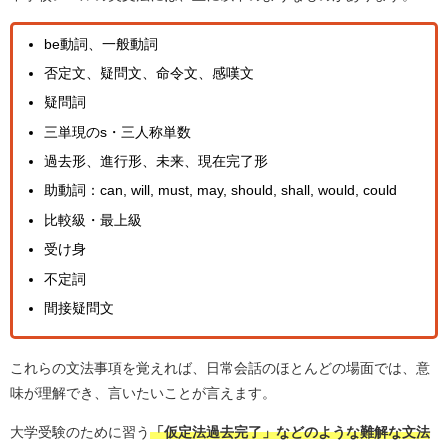
be動詞、一般動詞
否定文、疑問文、命令文、感嘆文
疑問詞
三単現のs・三人称単数
過去形、進行形、未来、現在完了形
助動詞：can, will, must, may, should, shall, would, could
比較級・最上級
受け身
不定詞
間接疑問文
これらの文法事項を覚えれば、日常会話のほとんどの場面では、意
味が理解でき、言いたいことが言えます。
大学受験のために習う
「仮定法過去完了」などのような難解な文法