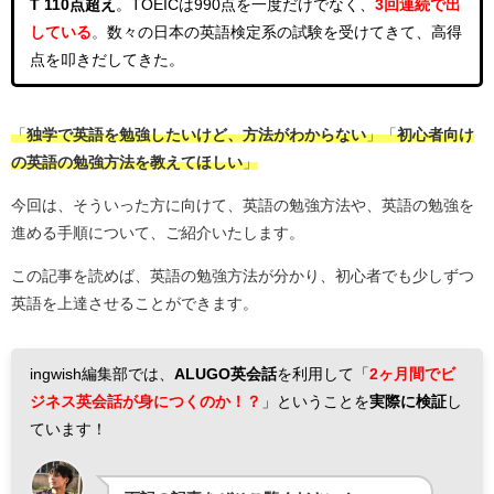
T 110点超え
。
TOEICは990点を一度だけでなく、
3回連続
で出
している
。
数々の日本の英語検定系の試験を受けてきて、高得
点を叩きだしてきた。
「
独学で英語を勉強したいけど、方法がわからない
」「
初心者向け
の英語の勉強方法を教えてほしい
」
今回は、そういった方に向けて、英語の勉強方法や、英語の勉強を
進める手順について、ご紹介いたします。
この記事を読めば、英語の勉強方法が分かり、初心者でも少しずつ
英語を上達させることができます。
ingwish編集部では、
ALUGO英会話
を利用して「
2ヶ月間でビ
ジネス英会話が身につくのか！？
」ということを
実際に検証
し
ています！