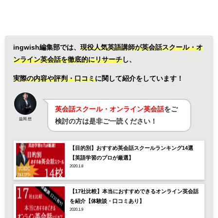
ingwish編集部では、
現役人気英語講師が英会話スクール・オ
ンライン英会話を徹底的にリサーチ
し、
実際の内容や評判・口コミ
に関して紹介をしています！
英会話スクール・オンライン英会話
をご
益岡 想
検討の方は是非ご一読ください！
【目的別】おすすめ英会話スクールランキング14選
【英語学習のプロが厳選】
2020.1.8
【17社比較】本当におすすめできるオンライン英会話
を紹介【体験談・口コミあり】
2020.1.9