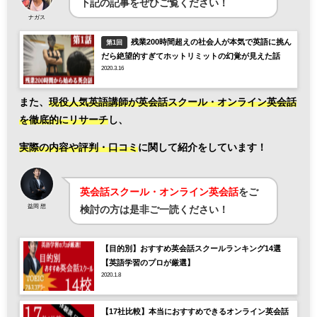
下記の記事をぜひご覧ください！
ナガス
残業200時間超えの社会人が本気で英語に挑ん
第1回
だら絶望的すぎてホットリミットの幻覚が見えた話
2020.3.16
また、
現役人気英語講師が英会話スクール・オンライン英会話
を徹底的にリサーチ
し、
実際の内容や評判・口コミ
に関して紹介をしています！
英会話スクール・オンライン英会話
をご
益岡 想
検討の方は是非ご一読ください！
【目的別】おすすめ英会話スクールランキング14選
【英語学習のプロが厳選】
2020.1.8
【17社比較】本当におすすめできるオンライン英会話