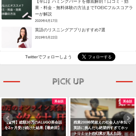
【辛口】ハミングバードを徹底解剖！口コミ・効
果・料金・無料体験の方法までTOEICフルスコアラ
ーが解説
2020年6月17日
英語のリスニングアプリおすすめ7選
2019年5月22日
Twitterでフォローしよう
PICK UP
英会話
英会話
【驚愕】総額30万のALUGO英会話
残業200時間超えの社会人が本気で
を2ヶ月受け続けた結果【最終回】
英語に挑んだら絶望的すぎてホッ
トリミットの幻覚が見えた話