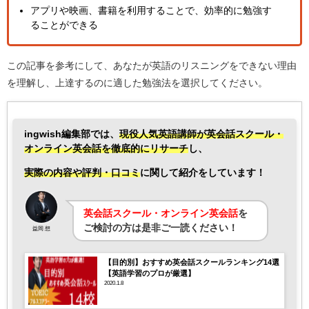
アプリや映画、書籍を利用することで、効率的に勉強す
ることができる
この記事を参考にして、あなたが英語のリスニングをできない理由
を理解し、上達するのに適した勉強法を選択してください。
ingwish編集部では、
現役人気英語講師が英会話スクール・
オンライン英会話を徹底的にリサーチ
し、
実際の内容や評判・口コミ
に関して紹介をしています！
英会話スクール・オンライン英会話
を
ご検討の方は是非ご一読ください！
益岡 想
【目的別】おすすめ英会話スクールランキング14選
【英語学習のプロが厳選】
2020.1.8