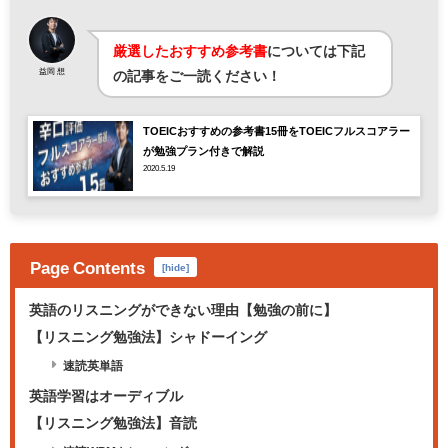
厳選したおすすめ参考書
については下記
益岡 想
の記事をご一読ください！
TOEICおすすめの参考書15冊をTOEICフルスコアラー
が勉強プラン付きで解説
2020.5.19
Page Contents
[
hide
]
英語のリスニングができない理由【勉強の前に】
【リスニング勉強法】シャドーイング
速読英単語
英語学習はオーディブル
【リスニング勉強法】音読