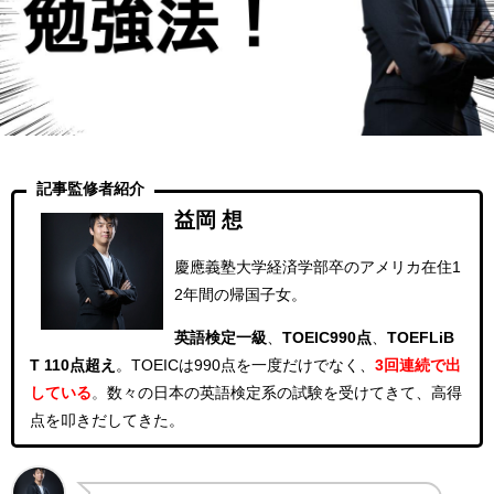
記事監修者紹介
益岡 想
慶應義塾大学経済学部卒のアメリカ在住1
2年間の帰国子女。
英語検定一級
、
TOEIC990点
、
TOEFLiB
T 110点超え
。
TOEICは990点を一度だけでなく、
3回連続
で出
している
。
数々の日本の英語検定系の試験を受けてきて、高得
点を叩きだしてきた。