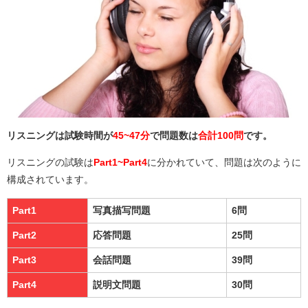
リスニングは試験時間が
45~47分
で問題数は
合計100問
です。
リスニングの試験は
Part1~Part4
に分かれていて、問題は次のように
構成されています。
Part1
写真描写問題
6問
Part2
応答問題
25問
Part3
会話問題
39問
Part4
説明文問題
30問