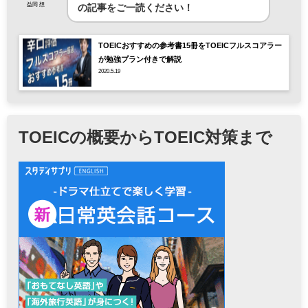
益岡 想
の記事をご一読ください！
TOEICおすすめの参考書15冊をTOEICフルスコアラー
が勉強プラン付きで解説
2020.5.19
TOEICの概要からTOEIC対策まで