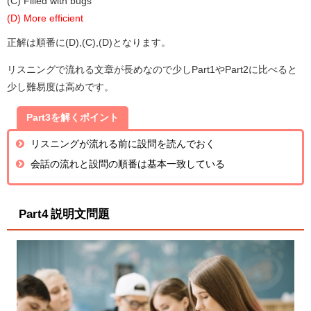
(C) Filled with bugs
(D) More efficient
正解は順番に(D),(C),(D)となります。
リスニングで流れる文章が長めなので少しPart1やPart2に比べると
少し難易度は高めです。
Part3を解くポイント
リスニングが流れる前に設問を読んでおく
会話の流れと設問の順番は基本一致している
Part4 説明文問題