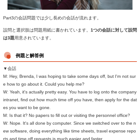
Part3の会話問題では少し長めの会話が流れます。
設問と選択肢は問題用紙に書かれています。
1つの会話に対して設問
は3題
用意されています。
例題と解答例
▼会話
M: Hey, Brenda, I was hoping to take some days off, but I'm not sur
e how to go about it. Could you help me?
W: Yeah, it's actually pretty easy. You have to log onto the company
intranet, find out how much time off you have, then apply for the dat
es you want to be gone.
M: Is that it? No papers to fill out or visiting the personnel office?
W: Nope. It's all done by computer. Since we switched over to the n
ew software, doing everything like time sheets, travel expense repo
rts and time off requests is much easier and faster.