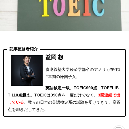
記事監修者紹介
益岡 想
慶應義塾大学経済学部卒のアメリカ在住1
2年間の帰国子女。
英語検定一級
、
TOEIC990点
、
TOEFLiB
T 110点超え
。
TOEICは990点を一度だけでなく、
3回連続
で出
している
。
数々の日本の英語検定系の試験を受けてきて、高得
点を叩きだしてきた。