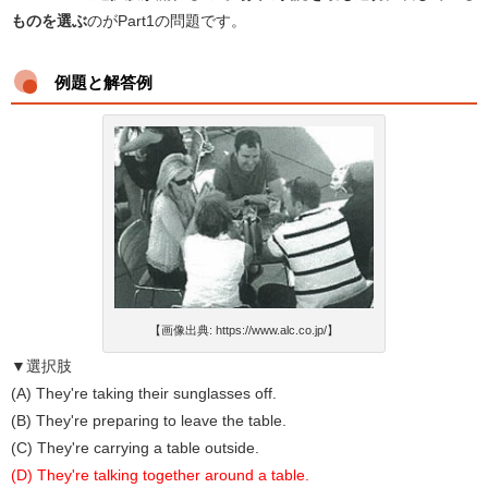
ものを選ぶ
のがPart1の問題です。
例題と解答例
【画像出典: https://www.alc.co.jp/】
▼選択肢
(A) They're taking their sunglasses off.
(B) They're preparing to leave the table.
(C) They're carrying a table outside.
(D) They're talking together around a table.