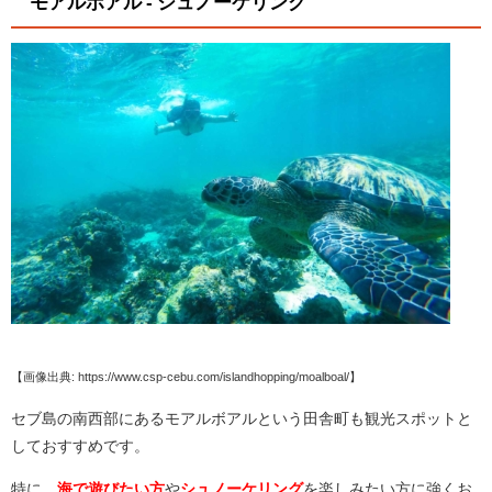
モアルボアル - シュノーケリング
【画像出典: https://www.csp-cebu.com/islandhopping/moalboal/】
セブ島の南西部にあるモアルボアルという田舎町も観光スポットと
しておすすめです。
特に、
海で遊びたい方
や
シュノーケリング
を楽しみたい方に強くお