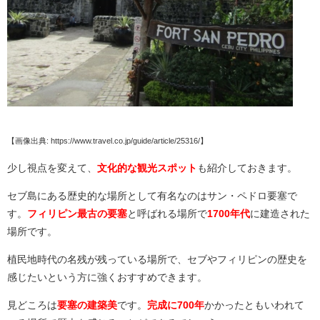
【画像出典: https://www.travel.co.jp/guide/article/25316/】
少し視点を変えて、
文化的な観光スポット
も紹介しておきます。
セブ島にある歴史的な場所として有名なのはサン・ペドロ要塞で
す。
フィリピン最古の要塞
と呼ばれる場所で
1700年代
に建造された
場所です。
植民地時代の名残が残っている場所で、セブやフィリピンの歴史を
感じたいという方に強くおすすめできます。
見どころは
要塞の建築美
です。
完成に700年
かかったともいわれて