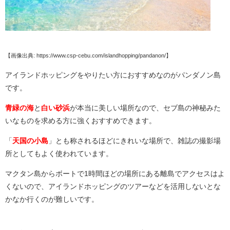
【画像出典: https://www.csp-cebu.com/islandhopping/pandanon/】
アイランドホッピングをやりたい方におすすめなのがパンダノン島
です。
青緑の海
と
白い砂浜
が本当に美しい場所なので、セブ島の神秘みた
いなものを求める方に強くおすすめできます。
「
天国の小島
」とも称されるほどにきれいな場所で、雑誌の撮影場
所としてもよく使われています。
マクタン島からボートで1時間ほどの場所にある離島でアクセスはよ
くないので、アイランドホッピングのツアーなどを活用しないとな
かなか行くのが難しいです。