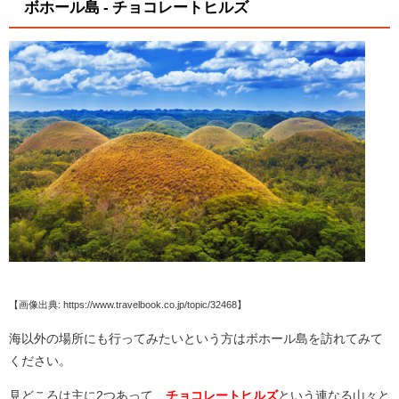
ボホール島 - チョコレートヒルズ
【画像出典: https://www.travelbook.co.jp/topic/32468】
海以外の場所にも行ってみたいという方はボホール島を訪れてみて
ください。
見どころは主に2つあって、
チョコレートヒルズ
という連なる山々と