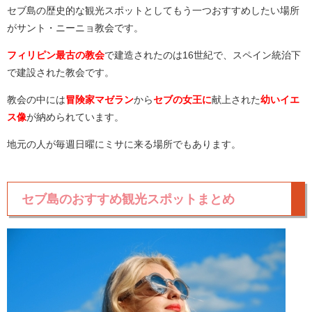
セブ島の歴史的な観光スポットとしてもう一つおすすめしたい場所
がサント・ニーニョ教会です。
フィリピン最古の教会
で建造されたのは16世紀で、スペイン統治下
で建設された教会です。
教会の中には
冒険家マゼラン
から
セブの女王に
献上された
幼いイエ
ス像
が納められています。
地元の人が毎週日曜にミサに来る場所でもあります。
セブ島のおすすめ観光スポットまとめ