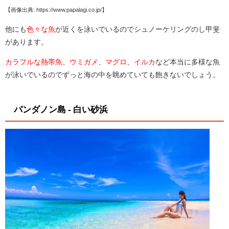
【画像出典: https://www.papalagi.co.jp/】
他にも
色々な魚
が近くを泳いでいるのでシュノーケリングのし甲斐
があります。
カラフルな熱帯魚
、
ウミガメ
、
マグロ
、
イルカ
など本当に多様な魚
が泳いでいるのでずっと海の中を眺めていても飽きないでしょう。
パンダノン島 - 白い砂浜