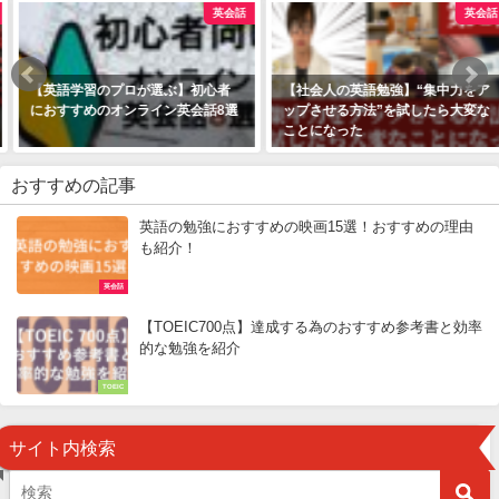
英会話
英会話
【英語学習のプロが選ぶ】初心者
【社会人の英語勉強】“集中力をア
におすすめのオンライン英会話8選
ップさせる方法”を試したら大変な
ことになった
おすすめの記事
英語の勉強におすすめの映画15選！おすすめの理由
も紹介！
英会話
【TOEIC700点】達成する為のおすすめ参考書と効率
的な勉強を紹介
TOEIC
サイト内検索