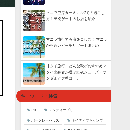
マニラ空港ターミナル2での過ごし
方！出発ゲートのお店を紹介
マニラ旅行でも海を楽しむ！ マニラ
から近いビーチリゾートまとめ
【タイ旅行】どんな靴がおすすめ？
タイ出身者が選ぶ鉄板シューズ・サ
ンダルと定番コーデ
キーワードで検索
PR
スタディサプリ
バークレーハウス
ネイティブキャンプ