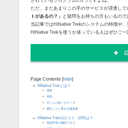
されているプログラムの1つですよね。
ただ、まだあまりこの手のサービスが浸透して
トがあるの？」
と疑問をお持ちの方もいるので
当記事ではHiNative Trekのシステムの特
HiNative Trekを使うか迷っている人はぜひ
Page Contents
[
hide
]
HiNative Trekとは？
課題
添削
月ごとの様々なテーマ
曜日ごとに変わる難易度
HiNative Trekの口コミ・評判は？
英語学習が継続できる