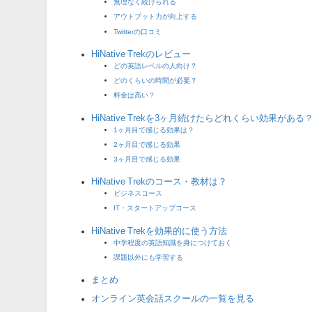
無理なく続けられる
アウトプット力が向上する
Twitterの口コミ
HiNative Trekのレビュー
どの英語レベルの人向け？
どのくらいの時間が必要？
料金は高い？
HiNative Trekを3ヶ月続けたらどれくらい効果がある
1ヶ月目で感じる効果は？
2ヶ月目で感じる効果
3ヶ月目で感じる効果
HiNative Trekのコース・教材は？
ビジネスコース
IT・スタートアップコース
HiNative Trekを効果的に使う方法
中学程度の英語知識を身につけておく
課題以外にも学習する
まとめ
オンライン英会話スクールの一覧を見る