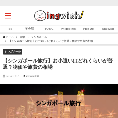
Top
英会話
TOEIC
Philippines
Pick Up
Site Map
ホーム
留学
シンガポール
【シンガポール旅行】お小遣いはどれくらいが普通？物価や旅費の相場
シンガポール
【シンガポール旅行】お小遣いはどれくらいが普
通？物価や旅費の相場
2019年12月9日
2019年12月9日