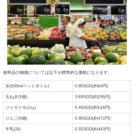
食料品の物価については以下が標準的な価格になります。
水(500mlペットボトル)
0.80SGD(約64円)
玉ねぎ(5個)
3.69SGD(約295円)
ジャガイモ(1㎏)
6.45SGD(約516円)
りんご(6個)
5.90SGD(約472円)
牛乳(2ℓ)
5.55SGD(約443円)