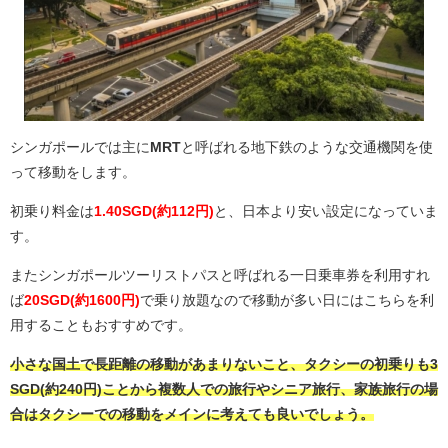
シンガポールでは主に
MRT
と呼ばれる地下鉄のような交通機関を使
って移動をします。
初乗り料金は
1.40SGD(約112円)
と、日本より安い設定になっていま
す。
またシンガポールツーリストパスと呼ばれる一日乗車券を利用すれ
ば
20SGD(約1600円)
で乗り放題なので移動が多い日にはこちらを利
用することもおすすめです。
小さな国土で長距離の移動があまりないこと、タクシーの初乗りも3
SGD(約240円)ことから複数人での旅行やシニア旅行、家族旅行の場
合はタクシーでの移動をメインに考えても良いでしょう。