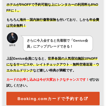
ホテルが5%OFFで予約可能な上にレンタカーの利用料も8%O
FFに！。
もちろん
海外・国内旅行傷害保険
も付いており、しかも
年会費
は完全無料！
さらに今入会すると先着順で「Genius会
益岡 想
員」にアップグレードできる！
上記Genius会員になると、
世界各国の人気宿泊施設10%OFF
になるサービスや、レイトチェックアウト・無料空港送迎・ウ
エルカムドリンク
など嬉しい特典が満載です。
カードのお申し込みは今が大変おトクなチャンスです！
ぜひお
試しください。
Booking.comカードで予約する