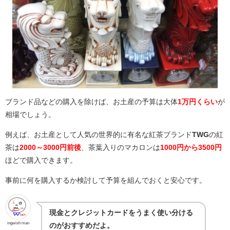
ブランド品などの購入を除けば、お土産の予算は大体
1万円くらい
が
相場でしょう。
例えば、お土産として人気の世界的に有名な紅茶ブランド
TWG
の紅
茶は
2000～3000円前後
、茶葉入りのマカロンは
1000円から3500円
ほどで購入できます。
事前に何を購入するか検討して予算を組んでおくと安心です。
現金とクレジットカードをうまく使い分ける
ingwish man
のがおすすめだよ。