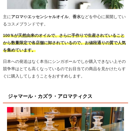
主に
アロマ
や
エッセンシャルオイル
、
香水
などを中心に展開してい
るコスメブランドです。
100％が天然由来のオイルで、さらに手作りで生産されていること
から数量限定で各店舗に卸されているので、お値段通りの質で人気
を集めています。
日本への発送はなく本当にシンガポールでしか購入できない上その
競争率はとても高くなっているのでお目当ての商品を見かけたらす
ぐに購入してしまうことをおすすめします。
ジャマール・カズラ・アロマティクス