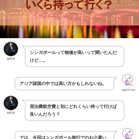
シンガポールって物価が高いって聞いたんだ
益岡 想
けど…。
アジア諸国の中では高い方かもしれないね。
ingwish man
宿泊費航空費と別にどれくらい持って行けば
益岡 想
良いんだろう？
では、今回はシンガポール旅行でのお小遣い