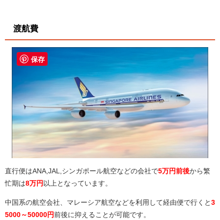
渡航費
保存
直行便はANA,JAL,シンガポール航空などの会社で
5万円前後
から繁
忙期は
8万円
以上となっています。
中国系の航空会社、マレーシア航空などを利用して経由便で行くと
3
5000～50000円
前後に抑えることが可能です。