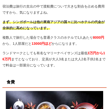
宿泊費は旅行の支出の中で渡航費についで大きな割合を占める費用
ですから、気になりますよね。
まず、シンガポールは他の東南アジアの国々に比べホテルの代金が
全体的に高めになっています。
複数人で旅行した場合でも普通クラスのホテルで1人あたり
8000円
から、1人部屋だと
13000円ほど
からになります。
ランドマークとしても有名なマリーナベイサンズは最低
3万円から1
6万円
までとなっており、定員が大人3名または大人2名子供2名まで
で料金は一部屋分になっています。
食費