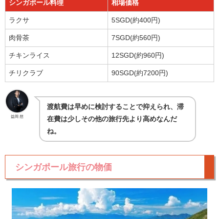
シンガポール料理
相場価格
ラクサ
5SGD(約400円)
肉骨茶
7SGD(約560円)
チキンライス
12SGD(約960円)
チリクラブ
90SGD(約7200円)
渡航費は早めに検討することで抑えられ、滞
益岡 想
在費は少しその他の旅行先より高めなんだ
ね。
シンガポール旅行の物価