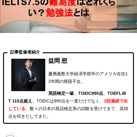
記事監修者紹介
益岡 想
慶應義塾大学経済学部卒のアメリカ在住1
2年間の帰国子女。
英語検定一級
、
TOEIC990点
、
TOEFLiB
T 110点超え
。
TOEICは990点を一度だけでなく、
3回連続
で出
している
。
数々の日本の英語検定系の試験を受けてきて、高得
点を叩きだしてきた。