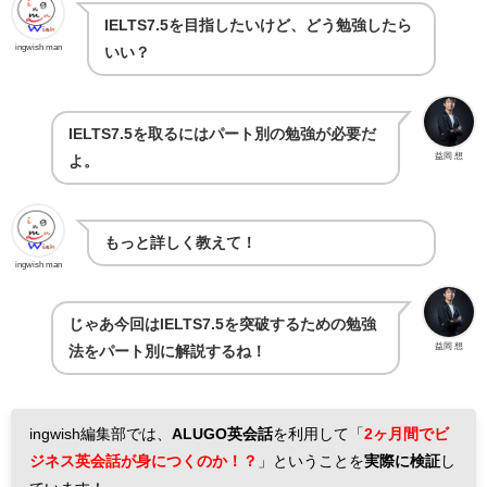
IELTS7.5を目指したいけど、どう勉強したら
ingwish man
いい？
IELTS7.5を取るにはパート別の勉強が必要だ
益岡 想
よ。
もっと詳しく教えて！
ingwish man
じゃあ今回はIELTS7.5を突破するための勉強
益岡 想
法をパート別に解説するね！
ingwish編集部では、
ALUGO英会話
を利用して「
2ヶ月間でビ
ジネス英会話が身につくのか！？
」ということを
実際に検証
し