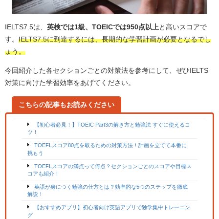
IELTS7.5は、
英検では1級、TOEICでは950点以上
と高いスコアで
す。
IELTS7.5に到達するには、長期的な学習計画が必要となるでし
ょう。
今回紹介した各セクションごとの対策法を参考にして、ぜひIELTS
対策に向けた学習効率をあげてください。
こちらの記事もお読みください
【初心者必見！】TOEIC Part3の解き方と勉強法 すぐに使えるコ
ツ！
TOEFLスコア80点を取るための対策方法！計画を立てて本番に
挑もう
TOEFLスコアの満点って何点？セクションごとのスコアや目標ス
コアも紹介！
英語が身につく勉強の仕方とは？効率的な5つのステップを徹底
解説！
【おすすめアプリ】初心者向け英語アプリで独学集中トレーニン
グ