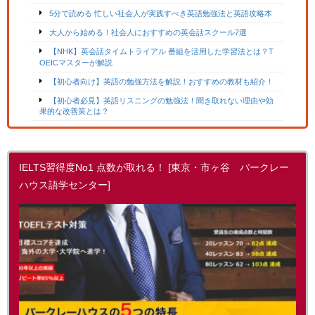
5分で読める 忙しい社会人が実践すべき英語勉強法と英語攻略本
大人から始める！社会人におすすめの英会話スクール7選
【NHK】英会話タイムトライアル 番組を活用した学習法とは？T
OEICマスターが解説
【初心者向け】英語の勉強方法を解説！おすすめの教材も紹介！
【初心者必見】英語リスニングの勉強法！聞き取れない理由や効
果的な改善策とは？
IELTS習得度No1 点数が取れる！ [東京・市ヶ谷 バークレー
ハウス語学センター]