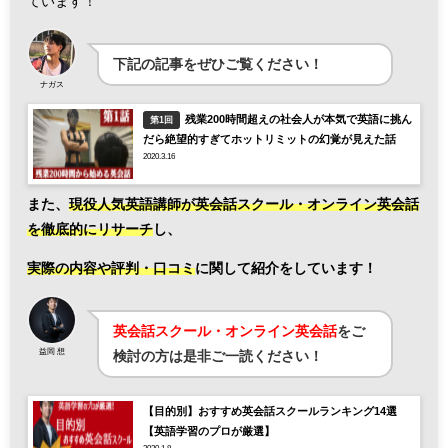
ています！
下記の記事をぜひご覧ください！
ナガス
残業200時間超えの社会人が本気で英語に挑ん
第1回
だら絶望的すぎてホットリミットの幻覚が見えた話
2020.3.16
また、
現役人気英語講師が英会話スクール・オンライン英会話
を徹底的にリサーチ
し、
実際の内容や評判・口コミ
に関して紹介をしています！
英会話スクール・オンライン英会話
をご
益岡 想
検討の方は是非ご一読ください！
【目的別】おすすめ英会話スクールランキング14選
【英語学習のプロが厳選】
2020.1.8