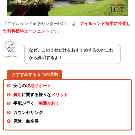
「アイルランド留学センターI.C.T」は、
アイルランド留学に特化し
た無料留学エージェント
です。
なぜ、この１社だけをおすすめするのかこれ
ingwish man
から説明するよ！
おすすめする５つの理由
安心の
現地サポート
費用
に関する様々な
メリット
手配が早く、
融通が利く
カウンセリング
保険・航空券