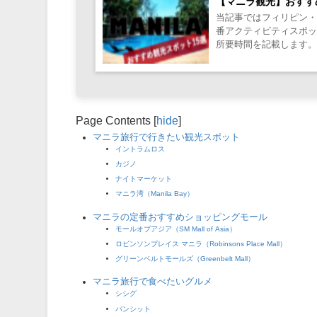
【マニラ観光】おすす
当記事ではフィリピン・
番アクティビティスポ
所要時間を記載します。
Page Contents
[
hide
]
マニラ旅行で行きたい観光スポット
イントラムロス
カジノ
ナイトマーケット
マニラ湾（Manila Bay）
マニラの定番おすすめショッピングモール
モールオブアジア（SM Mall of Asia）
ロビンソンプレイス マニラ（Robinsons Place Mall）
グリーンベルトモールズ（Greenbelt Mall）
マニラ旅行で食べたいグルメ
シシグ
パンシット