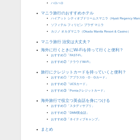
ハロハロ
マニラ旅行のおすすめホテル
ハイアット シティオブドリームスマニラ（Hyatt Regency Manila, C
ソフィテル フィリピン プラザ マニラ
カジノ オカダマニラ（Okada Manila Resort & Casino）
マニラ旅行 治安は大丈夫？
海外に行くときにWi-Fiを持って行くと便利？
おすすめ①「FAST-Fi」
おすすめ②「クラウドWi-Fi」
旅行にクレジットカードを持っていくと便利？
おすすめ①「アプラスG・O・Gカード」
おすすめ②「UCSカード」
おすすめ③「Pontaクレジットカード」
海外旅行で役立つ英会話を身につける
おすすめ①「スタディサプリ」
おすすめ②「DMM英会話」
おすすめ③「ネイティブキャンプ」
まとめ