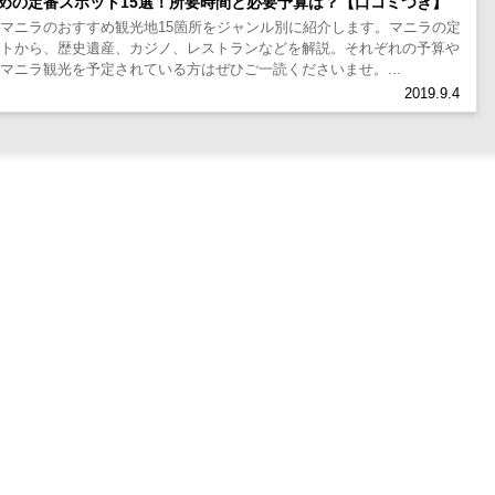
めの定番スポット15選！所要時間と必要予算は？【口コミつき】
マニラのおすすめ観光地15箇所をジャンル別に紹介します。マニラの定
ットから、歴史遺産、カジノ、レストランなどを解説。それぞれの予算や
マニラ観光を予定されている方はぜひご一読くださいませ。...
2019.9.4