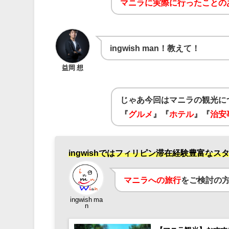
マニラに実際に行ったことの
ingwish man！教えて！
益岡 想
じゃあ今回はマニラの観光に
『
グルメ
』『
ホテル
』『
治安
ingwishではフィリピン滞在経験豊富な
マニラへの旅行
をご検討の
ingwish ma
n