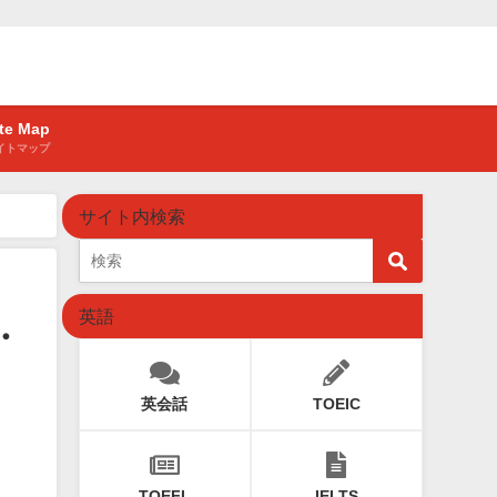
ite Map
イトマップ
サイト内検索
英語
・
英会話
TOEIC
TOEFL
IELTS