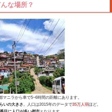
どんな場所？
都マニラから車で5~6時間の距離にあります。
らいの大きさ
。人口は2015年のデータで
35万人弱
ほど。
0番目に人口が多い都市
となります。