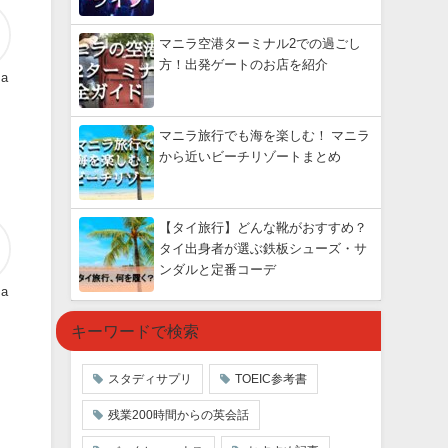
マニラ空港ターミナル2での過ごし
方！出発ゲートのお店を紹介
ma
マニラ旅行でも海を楽しむ！ マニラ
から近いビーチリゾートまとめ
【タイ旅行】どんな靴がおすすめ？
タイ出身者が選ぶ鉄板シューズ・サ
ンダルと定番コーデ
ma
キーワードで検索
スタディサプリ
TOEIC参考書
残業200時間からの英会話