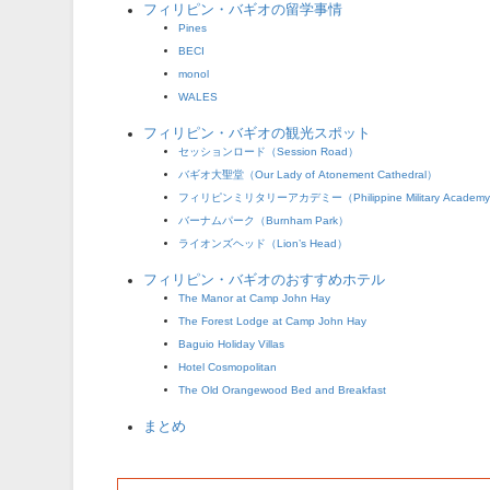
フィリピン・バギオの留学事情
Pines
BECI
monol
WALES
フィリピン・バギオの観光スポット
セッションロード（Session Road）
バギオ大聖堂（Our Lady of Atonement Cathedral）
フィリピンミリタリーアカデミー（Philippine Military Academ
バーナムパーク（Burnham Park）
ライオンズヘッド（Lion’s Head）
フィリピン・バギオのおすすめホテル
The Manor at Camp John Hay
The Forest Lodge at Camp John Hay
Baguio Holiday Villas
Hotel Cosmopolitan
The Old Orangewood Bed and Breakfast
まとめ