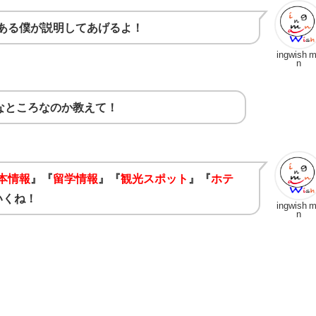
ある僕が説明してあげるよ！
ingwish 
n
どんなところなのか教えて！
本情報
』『
留学情報
』『
観光スポット
』『
ホテ
いくね！
ingwish 
n