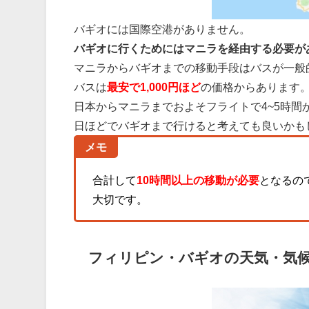
バギオには国際空港がありません。
バギオに行くためにはマニラを経由する必要が
マニラからバギオまでの移動手段はバスが一般
バスは
最安で1,000円ほど
の価格からあります
日本からマニラまでおよそフライトで4~5時間
日ほどでバギオまで行けると考えても良いかも
メモ
合計して
10時間以上の移動が必要
となるの
大切です。
フィリピン・バギオの天気・気