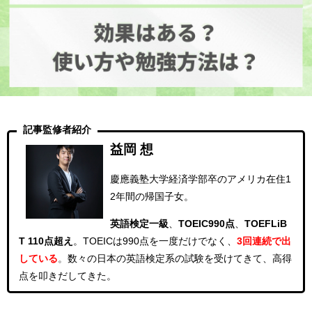
記事監修者紹介
益岡 想
慶應義塾大学経済学部卒のアメリカ在住1
2年間の帰国子女。
英語検定一級
、
TOEIC990点
、
TOEFLiB
T 110点超え
。
TOEICは990点を一度だけでなく、
3回連続
で出
している
。
数々の日本の英語検定系の試験を受けてきて、高得
点を叩きだしてきた。