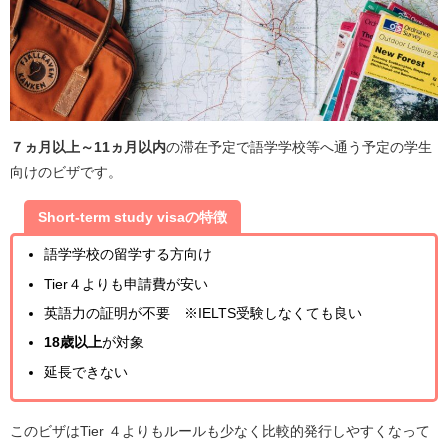
７ヵ月以上～11ヵ月以内
の滞在予定で語学学校等へ通う予定の学生
向けのビザです。
Short-term study visaの
特徴
語学学校の留学する方向け
Tier４よりも申請費が安い
英語力の証明が不要 ※IELTS受験しなくても良い
18歳以上
が対象
延長できない
このビザはTier ４よりもルールも少なく比較的発行しやすくなって