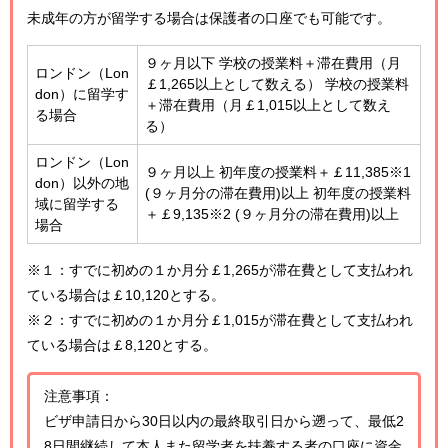
未成年の方が留学する場合は保護者の口座でも可能です。
９ヶ月以下 学校の授業料＋滞在費用（月
ロンドン（Lon
￡1,265以上として数える） 学校の授業料
don）に留学す
＋滞在費用（月￡1,015以上として数え
る場合
る）
ロンドン（Lon
９ヶ月以上 初年度の授業料＋￡11,385※1
don）以外の地
(９ヶ月分の滞在費用)以上 初年度の授業料
域に留学する
＋￡9,135※2 (９ヶ月分の滞在費用)以上
場合
※１：すでに初めの１か月分￡1,265が滞在費として支払われ
ている場合は￡10,120とする。
※２：すでに初めの１か月分￡1,015が滞在費として支払われ
ている場合は￡8,120とする。
注意事項：
ビザ申請日から30日以内の最終取引日から遡って、最低2
8日間継続して本人また留学者を扶養する者の口座に資金