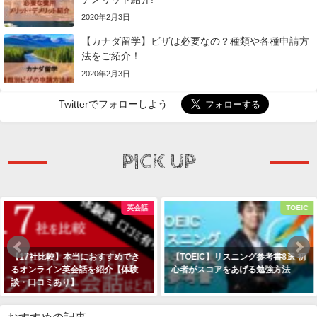
2020年2月3日
【カナダ留学】ビザは必要なの？種類や各種申請方
法をご紹介！
2020年2月3日
Twitterでフォローしよう
PICK UP
英会話
TOEIC
【17社比較】本当におすすめでき
【TOEIC】リスニング参考書8選 初
るオンライン英会話を紹介【体験
心者がスコアをあげる勉強方法
談・口コミあり】