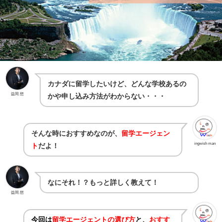
カナダに留学したいけど、どんな学校あるの
益岡 想
かや申し込み方法がわからない・・・
そんな時におすすめなのが、
留学エージェン
ingwish man
ト
だよ！
なにそれ！？もっと詳しく教えて！
益岡 想
今回は
留学エージェントの選び方
と、
おすす