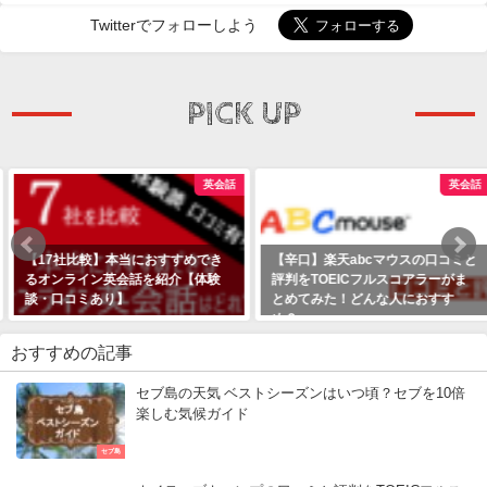
Twitterでフォローしよう
PICK UP
英会話
英会話
【17社比較】本当におすすめでき
【辛口】楽天abcマウスの口コミと
るオンライン英会話を紹介【体験
評判をTOEICフルスコアラーがま
談・口コミあり】
とめてみた！どんな人におすす
め？
おすすめの記事
セブ島の天気 ベストシーズンはいつ頃？セブを10倍
楽しむ気候ガイド
セブ島