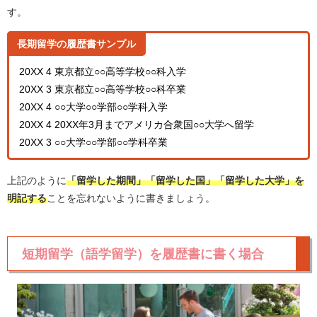
す。
長期留学の履歴書サンプル
20XX 4 東京都立○○高等学校○○科入学
20XX 3 東京都立○○高等学校○○科卒業
20XX 4 ○○大学○○学部○○学科入学
20XX 4 20XX年3月までアメリカ合衆国○○大学へ留学
20XX 3 ○○大学○○学部○○学科卒業
上記のように
「留学した期間」「留学した国」「留学した大学」を
明記する
ことを忘れないように書きましょう。
短期留学（語学留学）を履歴書に書く場合