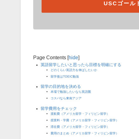
USCゴール
Page Contents
[
hide
]
英語留学したいと思ったら目標を明確にする
どのくらい英語力を伸ばしたいか
留学後はTOEIC勉強
留学の目的地を決める
本場で勉強したいなら英語圏
コスパなら東南アジア
留学費用をチェック
渡航費（アメリカ留学・フィリピン留学）
授業料・学費（アメリカ留学・フィリピン留学）
滞在費（アメリカ留学・フィリピン留学）
費用のまとめ（アメリカ留学・フィリピン留学）