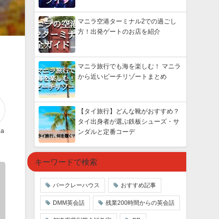
マニラ空港ターミナル2での過ごし
方！出発ゲートのお店を紹介
マニラ旅行でも海を楽しむ！ マニラ
から近いビーチリゾートまとめ
【タイ旅行】どんな靴がおすすめ？
タイ出身者が選ぶ鉄板シューズ・サ
ma
ンダルと定番コーデ
キーワードで検索
バークレーハウス
おすすめ記事
DMM英会話
残業200時間からの英会話