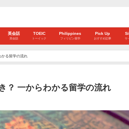
英会話
TOEIC
Philippines
Pick Up
S
英会話
トーイック
フィリピン留学
おすすめ記事
サ
わかる留学の流れ
き？ 一からわかる留学の流れ