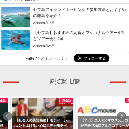
セブ島アイランドホッピングの参加方法とおすすめ
の離島を紹介！
2019年9月13日
【セブ島】おすすめの定番オプショナルツアー4選
とツアー会社4選
2019年9月26日
Twitterでフォローしよう
PICK UP
英会話
英会話
【社会人の英語勉強】モチベーシ
【辛口】楽天abcマウスの口コミと
ョンを上げるために世界一モチベ
評判をTOEICフルスコアラーがま