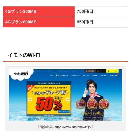
4Gプラン300MB
750円/日
4Gプラン800MB
950円/日
イモトのWi-Fi
【画像出典: https://www.imotonowifi.jp/】