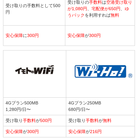
受け取りの
手数料
は
空港受け取り
受け取りの手数料として500
が1,080円
、
宅配便が650円
、
ゆ
円
うパック
を利用すれば
無料
安心保障
に
300円
安心保障
が
300円
4Gプラン500MB
4Gプラン250MB
1,280円/日〜
680円/日〜
受け取り
手数料
が
500円
受け取り
手数料
が
無料
安心保障
が
300円
安心保障
が
216円