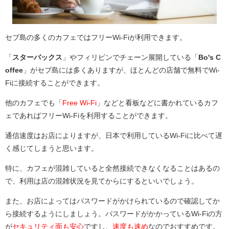
セブ島の多くのカフェではフリーWi-Fiが利用できます。
「
スターバックス
」やフィリピンでチェーン展開している「
Bo's C
offee
」がセブ島には多くありますが、ほとんどの店舗で無料でWi-
Fiに接続することができます。
他のカフェでも「
Free Wi-Fi
」などと看板などに書かれているカフ
ェであればフリーWi-Fiを利用することができます。
通信速度はお店によりますが、日本で利用しているWi-Fiに比べて遅
く感じてしまうと思います。
特に、カフェが混雑していると全然接続できなくなることはあるの
で、利用は店の混雑状況を見てからにするといいでしょう。
また、お店によってはパスワードがかけられているので確認してか
ら接続するようにしましょう。パスワードがかかっているWi-Fiの方
が
セキュリティ面も安心
ですし、
速度も速め
なのでおすすめです。