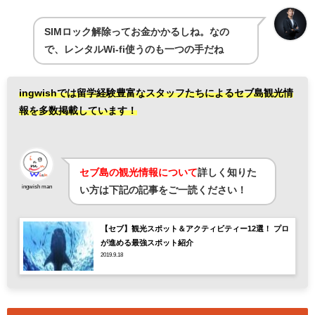
SIMロック解除ってお金かかるしね。なの
で、レンタルWi-fi使うのも一つの手だね
ingwishでは留学経験豊富なスタッフたちによるセブ島観光情
報を多数掲載しています！
セブ島の観光情報について
詳しく知りた
ingwish man
い方は下記の記事をご一読ください！
【セブ】観光スポット＆アクティビティー12選！ プロ
が進める最強スポット紹介
2019.9.18