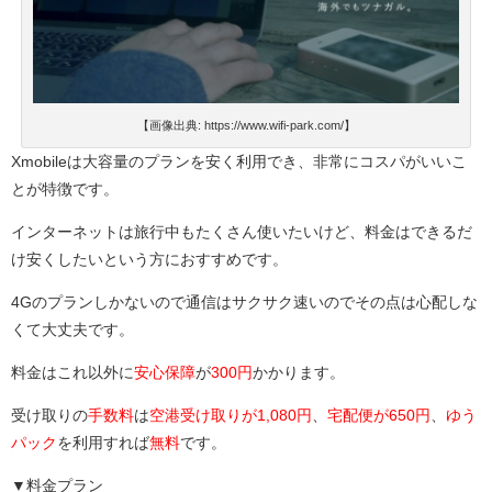
【画像出典: https://www.wifi-park.com/】
Xmobileは大容量のプランを安く利用でき、非常にコスパがいいこ
とが特徴です。
インターネットは旅行中もたくさん使いたいけど、料金はできるだ
け安くしたいという方におすすめです。
4Gのプランしかないので通信はサクサク速いのでその点は心配しな
くて大丈夫です。
料金はこれ以外に
安心保障
が
300円
かかります。
受け取りの
手数料
は
空港受け取りが1,080円
、
宅配便が650円
、
ゆう
パック
を利用すれば
無料
です。
▼料金プラン