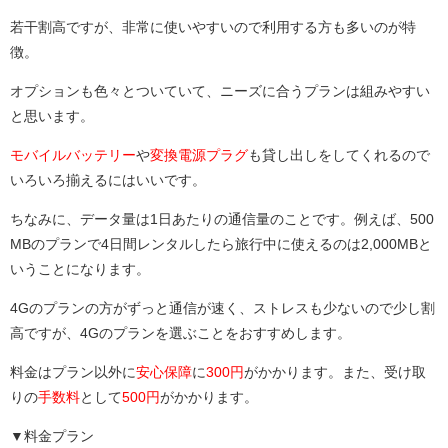
若干割高ですが、非常に使いやすいので利用する方も多いのが特
徴。
オプションも色々とついていて、ニーズに合うプランは組みやすい
と思います。
モバイルバッテリー
や
変換電源プラグ
も貸し出しをしてくれるので
いろいろ揃えるにはいいです。
ちなみに、データ量は1日あたりの通信量のことです。例えば、500
MBのプランで4日間レンタルしたら旅行中に使えるのは2,000MBと
いうことになります。
4Gのプランの方がずっと通信が速く、ストレスも少ないので少し割
高ですが、4Gのプランを選ぶことをおすすめします。
料金はプラン以外に
安心保障
に
300円
がかかります。また、受け取
りの
手数料
として
500円
がかかります。
▼料金プラン