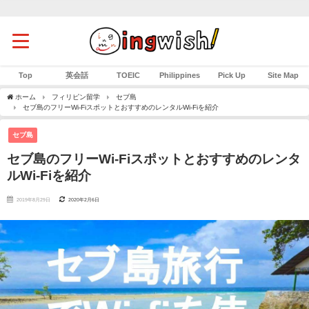
Top
英会話
TOEIC
Philippines
Pick Up
Site Map
ホーム
フィリピン留学
セブ島
セブ島のフリーWi-FiスポットとおすすめのレンタルWi-Fiを紹介
セブ島
セブ島のフリーWi-Fiスポットとおすすめのレンタ
ルWi-Fiを紹介
2019年8月29日
2020年2月6日