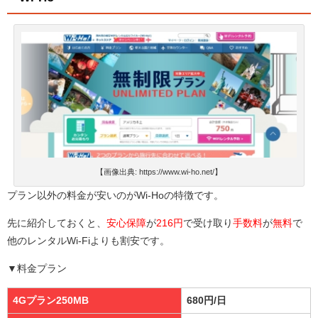
【画像出典: https://www.wi-ho.net/】
プラン以外の料金が安いのがWi-Hoの特徴です。
先に紹介しておくと、
安心保障
が
216円
で受け取り
手数料
が
無料
で
他のレンタルWi-Fiよりも割安です。
▼料金プラン
4Gプラン250MB
680円/日