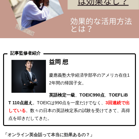
記事監修者紹介
益岡 想
慶應義塾大学経済学部卒のアメリカ在住1
2年間の帰国子女。
英語検定一級
、
TOEIC990点
、
TOEFLiB
T 110点超え
。
TOEICは990点を一度だけでなく、
3回連続
で出
している
。
数々の日本の英語検定系の試験を受けてきて、高得
点を叩きだしてきた。
「オンライン英会話って本当に効果あるの？」