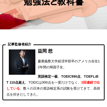
記事監修者紹介
益岡 想
慶應義塾大学経済学部卒のアメリカ在住1
2年間の帰国子女。
英語検定一級
、
TOEIC990点
、
TOEFLiB
T 110点超え
。
TOEICは990点を一度だけでなく、
3回連続
で出
している
。
数々の日本の英語検定系の試験を受けてきて、高得
点を叩きだしてきた。