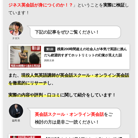
ジネス英会話が身につくのか！？
」ということを
実際に検証
し
ています！
下記の記事をぜひご覧ください！
ナガス
残業200時間超えの社会人が本気で英語に挑ん
第1回
だら絶望的すぎてホットリミットの幻覚が見えた話
2020.3.16
また、
現役人気英語講師が英会話スクール・オンライン英会話
を徹底的にリサーチ
し、
実際の内容や評判・口コミ
に関して紹介をしています！
英会話スクール・オンライン英会話
をご
益岡 想
検討の方は是非ご一読ください！