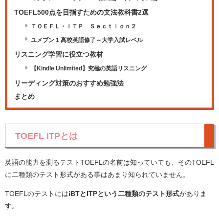
TOEFL500点を目指すための文法教科書2選
ＴＯＥＦＬ・ＩＴＰ Ｓｅｃｔｉｏｎ２
ユメブン 1 高校英語修了～大学入試レベル
リスニング学習に役立つ教材
【Kindle Unlimited】究極の英語リスニング
リーディング対策のおすすめ勉強法
まとめ
TOEFL ITPとは
英語の能力を測るテストTOEFLの名前は知っていても、そのTOEFL
に二種類のテスト形式がある事はあまり知られていません。
TOEFLのテストには
iBTとITPという二種類のテスト形式
がありま
す。