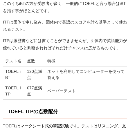
このうちiBTの方が受験者が多く、一般的にTOEFLと言う場合はiBT
を指す事がほとんどです。
ITPは団体で申し込み、団体内で英語のスコアを計る基準として使わ
れるテスト。
ITPは履歴書などには書くことができませんが、団体内で英語能力が
優れていると判断されればそれだけチャンスは広がるものです。
テスト名
点数
特徴
TOEFL i
120点満
ネットを利用してコンピューターを使って
BT
点
答える
TOEFL I
677点満
ペーパーテスト
TP
点
TOEFL ITPの点数配分
TOEFLは
マークシート式の筆記試験
です。テストは
リスニング、文