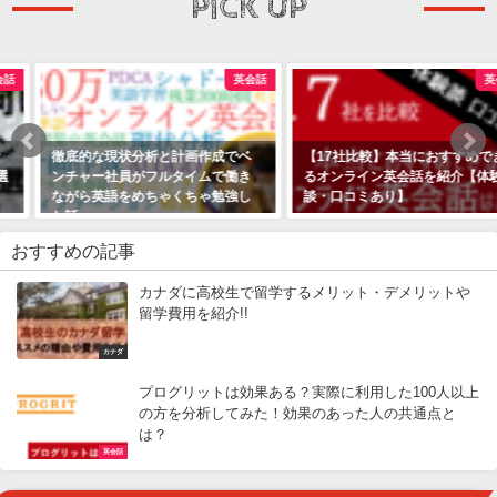
PICK UP
英会話
英会話
徹底的な現状分析と計画作成でベ
【17社比較】本当におすすめでき
ンチャー社員がフルタイムで働き
るオンライン英会話を紹介【体験
ながら英語をめちゃくちゃ勉強し
談・口コミあり】
た話
おすすめの記事
カナダに高校生で留学するメリット・デメリットや
留学費用を紹介!!
カナダ
プログリットは効果ある？実際に利用した100人以上
の方を分析してみた！効果のあった人の共通点と
は？
英会話