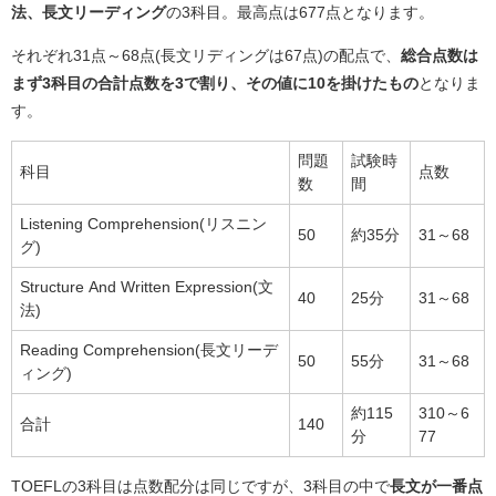
法、長文リーディング
の3科目。最高点は677点となります。
それぞれ31点～68点(長文リディングは67点)の配点で、
総合点数は
まず3科目の合計点数を3で割り、その値に10を掛けたもの
となりま
す。
問題
試験時
科目
点数
数
間
Listening Comprehension(リスニン
50
約35分
31～68
グ)
Structure And Written Expression(文
40
25分
31～68
法)
Reading Comprehension(長文リーデ
50
55分
31～68
ィング)
約115
310～6
合計
140
分
77
TOEFLの3科目は点数配分は同じですが、3科目の中で
長文が一番点