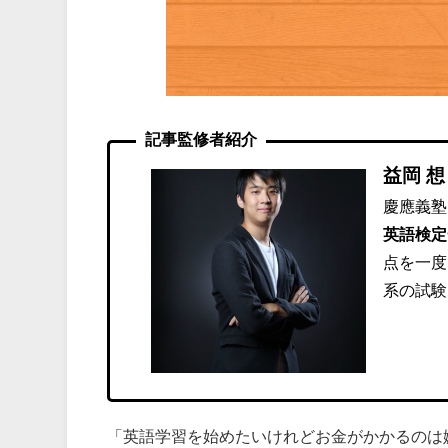
記事監修者紹介
益岡 想
慶應義塾
英語検定
点を一度
系の試験
「英語学習を始めたいけれどお金がかかるのは