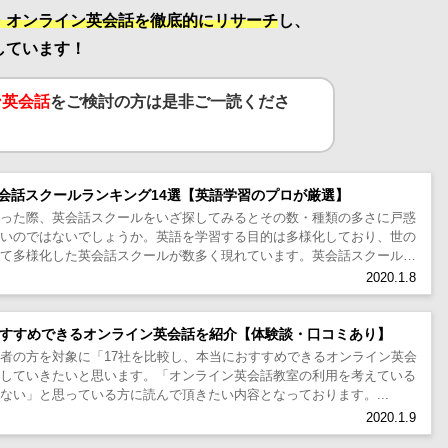
・オンライン英会話を徹底的にリサーチ
し、
しています！
ン英会話
をご検討の方は是非ご一読くださ
会話スクールランキング14選【英語学習のプロが厳選】
思った際、英会話スクールをいざ探してみるとその数・種類の多さに戸惑
多いのではないでしょうか。英語を学習する目的は多様化しており、世の
せて多様化した英会話スクールが数多く現れています。英会話スクールの
の自由は増え、同時...
2020.1.8
おすすめできるオンライン英会話を紹介【体験談・口コミあり】
者の方を対象に「17社を比較し、本当におすすめできるオンライン英会
介していきたいと思います。「オンライン英会話教室の利用を考えている
ない」と思っている方に読んで頂きたい内容となっております。...
2020.1.9