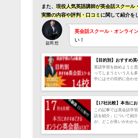
また、
現役人気英語講師が英会話スクール
実際の内容や評判・口コミ
に関して紹介を
英会話スクール・オンライ
い！
益岡 想
【目的別】おすすめ英
英語学習を始めようと
ってしまうという人も
中にはその目的に合わ
種類が多いことにより選択
【17社比較】本当に
この記事では英会話学習
話を紹介」について紹
が、どこが良いかわから