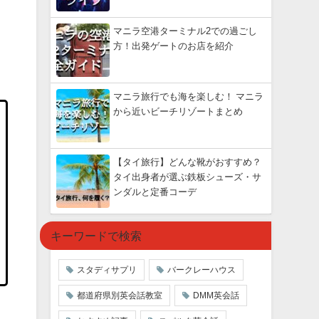
マニラ空港ターミナル2での過ごし
方！出発ゲートのお店を紹介
マニラ旅行でも海を楽しむ！ マニラ
から近いビーチリゾートまとめ
【タイ旅行】どんな靴がおすすめ？
タイ出身者が選ぶ鉄板シューズ・サ
ンダルと定番コーデ
キーワードで検索
スタディサプリ
バークレーハウス
都道府県別英会話教室
DMM英会話