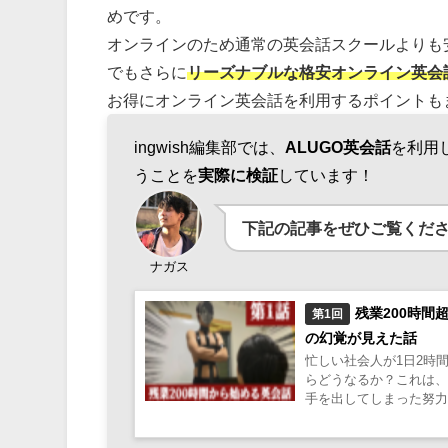
めです。
オンラインのため通常の英会話スクールよりも
でもさらに
リーズナブルな格安オンライン英会
お得にオンライン英会話を利用するポイントも
ingwish編集部では、
ALUGO英会話
を利用
うことを
実際に検証
しています！
下記の記事をぜひご覧くだ
ナガス
残業200時
第1回
の幻覚が見えた話
忙しい社会人が1日2時
らどうなるか？これは
手を出してしまった努力と