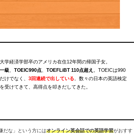
大学経済学部卒のアメリカ在住12年間の帰国子女。
一級
、
TOEIC990点
、
TOEFLiBT 110点超え
。
TOEICは990
だけでなく、
3回連続
で出している
。
数々の日本の英語検定
を受けてきて、高得点を叩きだしてきた。
嫌だな」という方には
オンライン英会話での英語学習
がおすす