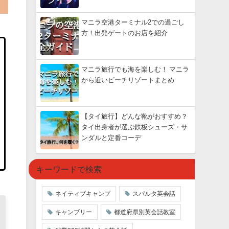
マニラ空港ターミナル2での過ごし
方！出発ゲートのお店を紹介
マニラ旅行でも海を楽しむ！ マニラ
から近いビーチリゾートまとめ
【タイ旅行】どんな靴がおすすめ？
タイ出身者が選ぶ鉄板シューズ・サ
ンダルと定番コーデ
キーワードで検索
ネイティブキャンプ
スパルタ英会話
キャンブリー
都道府県別英会話教室