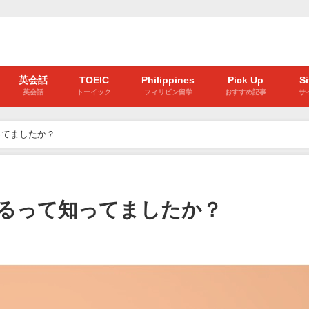
英会話
TOEIC
Philippines
Pick Up
S
英会話
トーイック
フィリピン留学
おすすめ記事
サ
ってましたか？
るって知ってましたか？