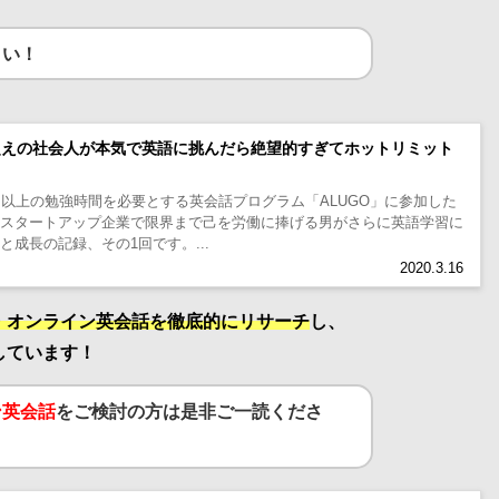
さい！
間超えの社会人が本気で英語に挑んだら絶望的すぎてホットリミット
間以上の勉強時間を必要とする英会話プログラム「ALUGO」に参加した
、スタートアップ企業で限界まで己を労働に捧げる男がさらに英語学習に
成長の記録、その1回です。...
2020.3.16
・オンライン英会話を徹底的にリサーチ
し、
しています！
ン英会話
をご検討の方は是非ご一読くださ