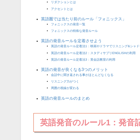
リダクションとは
アクセントとは
英語圏では当たり前のルール「フォニックス」
フォニックスの発音一覧
フォニックスの特殊な発音ルール
英語の発音ルールを定着させよう
英語の発音ルール定着法1：映画やドラマでリスニング&シャド
英語の発音ルール定着法2：スタディサプリENGLISHの利用
英語の発音ルール定着法3：英会話教室の利用
英語の発音が良くなる3つのメリット
会話中に聞き返される事がほとんどなくなる
リスニング力がつく
周囲の視線が変わる
英語の発音ルールのまとめ
英語発音のルール1：発音