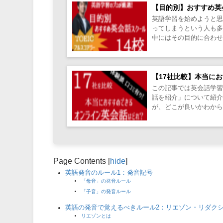
【目的別】おすすめ英
英語学習を始めようと
ってしまうという人も
中にはその目的に合わ
種類が多いことにより選択
【17社比較】本当に
この記事では英会話学習
話を紹介」について紹
が、どこが良いかわから
Page Contents
[
hide
]
英語発音のルール1：発音記号
「母音」の発音ルール
「子音」の発音ルール
英語の発音で覚えるべきルール2：リエゾン・リダク
リエゾンとは