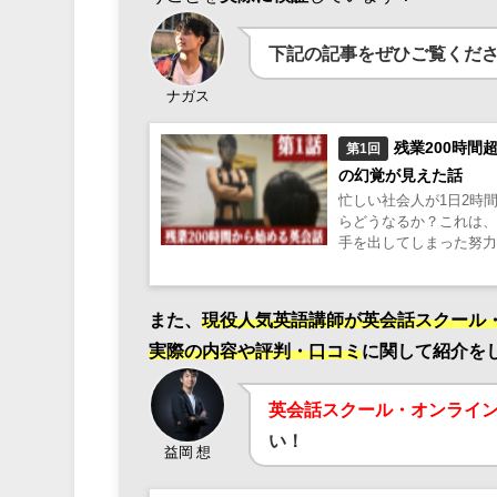
下記の記事をぜひご覧くだ
ナガス
残業200時
第1回
の幻覚が見えた話
忙しい社会人が1日2時
らどうなるか？これは
手を出してしまった努力と
また、
現役人気英語講師が英会話スクール
実際の内容や評判・口コミ
に関して紹介を
英会話スクール・オンライ
い！
益岡 想