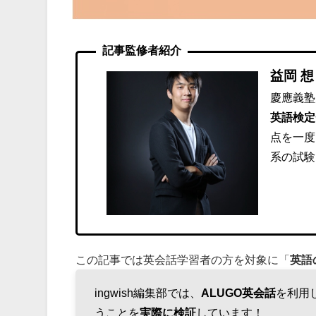
記事監修者紹介
益岡 想
慶應義塾
英語検定
点を一度
系の試験
この記事では英会話学習者の方を対象に「
英語
ingwish編集部では、
ALUGO英会話
を利用
うことを
実際に検証
しています！