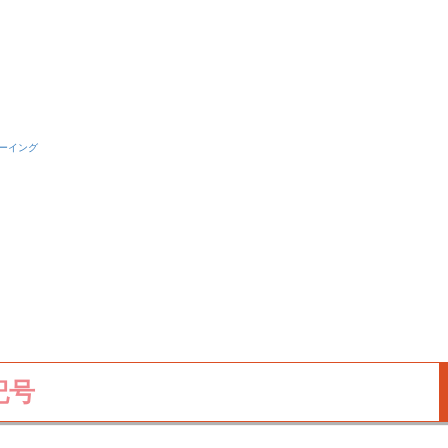
ーイング
記号