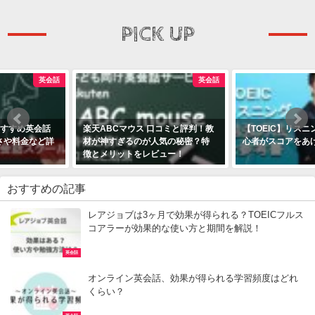
PICK UP
英会話
TOEIC
楽天ABCマウス 口コミと評判！教
【TOEIC】リスニング参考書8選 初
材が神すぎるのが人気の秘密？特
心者がスコアをあげる勉強方法
徴とメリットをレビュー！
おすすめの記事
レアジョブは3ヶ月で効果が得られる？TOEICフルス
コアラーが効果的な使い方と期間を解説！
英会話
オンライン英会話、効果が得られる学習頻度はどれ
くらい？