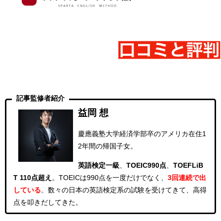
記事監修者紹介
益岡 想
慶應義塾大学経済学部卒のアメリカ在住1
2年間の帰国子女。
英語検定一級
、
TOEIC990点
、
TOEFLiB
T 110点超え
。
TOEICは990点を一度だけでなく、
3回連続
で出
している
。
数々の日本の英語検定系の試験を受けてきて、高得
点を叩きだしてきた。