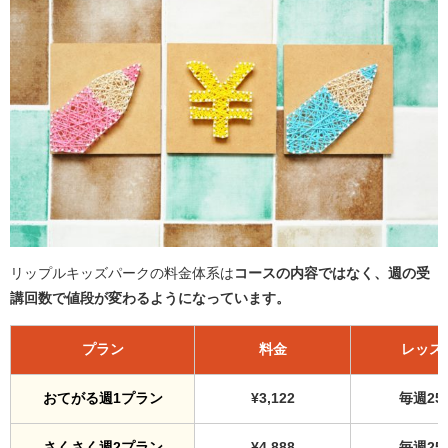
リップルキッズパークの料金体系は
コースの内容ではなく、週の受
講回数で値段が変わるようになっています。
プラン
料金
レッス
おてがる週1プラン
¥3,122
毎週25
さくさく週2プラン
¥4,888
毎週25