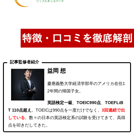
記事監修者紹介
益岡 想
慶應義塾大学経済学部卒のアメリカ在住1
2年間の帰国子女。
英語検定一級
、
TOEIC990点
、
TOEFLiB
T 110点超え
。
TOEICは990点を一度だけでなく、
3回連続
で出
している
。
数々の日本の英語検定系の試験を受けてきて、高得
点を叩きだしてきた。