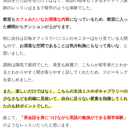
英語をただ話せるだけではなく、英語の指導もできるネイティブ講
師のレッスンはまるで留学のような体験でした。
教室も
カフェみたいなお洒落な内装
になっているため、教室に入っ
た瞬間からテンションが上がります。
特に自分は日毎オフィスでパソコンのモニターばかり見ている人間
なので、
お洒落な空間であることは気分転換にもなって良いな
、と
思いました。
講師は陽気で親切でした。発音も綺麗で、こちらが初学者だとわか
るとわかりやすく聞き取りやすく話してくれたため、スピーキング
を楽しめました。
また、楽しいだけではなく、こちらの文法ミスやボキャブラリーの
少なさなどを的確に見抜いて、自分に足りない要素を指摘してくれ
たのも好ポイントでした。
総じて、
「
英会話を身につけながら英語の勉強ができる留学体験
」
のようなレッスンだったと思います。