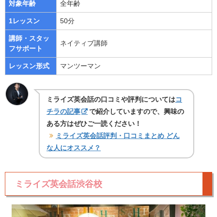
対象年齢
全年齢
1レッスン
50分
講師・スタッ
ネイティブ講師
フサポート
レッスン形式
マンツーマン
ミライズ英会話の口コミや評判については
コ
チラの記事
で紹介していますので、興味の
ある方はぜひご一読ください！
ミライズ英会話評判・口コミまとめ どん
な人にオススメ？
ミライズ英会話渋谷校