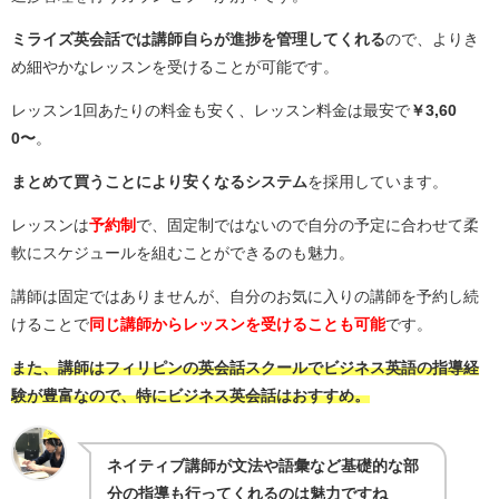
ミライズ英会話では講師自らが進捗を管理してくれる
ので、よりき
め細やかなレッスンを受けることが可能です。
レッスン1回あたりの料金も安く、レッスン料金は最安で
￥3,60
0〜
。
まとめて買うことにより安くなるシステム
を採用しています。
レッスンは
予約制
で、固定制ではないので自分の予定に合わせて柔
軟にスケジュールを組むことができるのも魅力。
講師は固定ではありませんが、自分のお気に入りの講師を予約し続
けることで
同じ講師からレッスンを受けることも可能
です。
また、講師はフィリピンの英会話スクールでビジネス英語の指導経
験が豊富なので、特にビジネス英会話はおすすめ。
ネイティブ講師が文法や語彙など基礎的な部
分の指導も行ってくれるのは魅力ですね