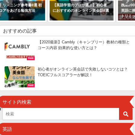
【英語学習のプロが選ぶ】初心者
残業200時間超えの社会人が本気で
におすすめのオンライン英会話8選
英語に挑んだら絶望的すぎてホッ
トリミットの幻覚が見えた話
おすすめの記事
【2020最新】Cambly（キャンブリー）教材の種類と
コース内容 効果的な使い方とは？
英会話
初心者がオンライン英会話で失敗しないコツとは？
TOEICフルスコアラーが解説！
英会話
サイト内検索
英語