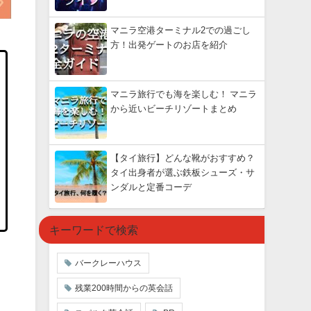
マニラ空港ターミナル2での過ごし
方！出発ゲートのお店を紹介
マニラ旅行でも海を楽しむ！ マニラ
から近いビーチリゾートまとめ
【タイ旅行】どんな靴がおすすめ？
タイ出身者が選ぶ鉄板シューズ・サ
ンダルと定番コーデ
キーワードで検索
バークレーハウス
残業200時間からの英会話