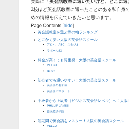
実際に「
英会話教室に通いたいけど、どこに通
3校ほど英会話教室に通ったことのある私自身
めの情報を伝えていきたいと思います。
Page Contents
[
hide
]
英会話教室を選ぶ際の軸ランキング
とにかく安い大阪の英会話スクール
アロハ・ABC・スタジオ
ラポール22
料金が高くても質重視！大阪の英会話スクール
VELCO
Berlitz
初心者でも通いやすい！大阪の英会話スクール
英会話のお部屋
英会話パスポート
中級者から上級者（ビジネス英会話レベル）へ！大阪
PHILLIP JAMES
日米英語学院
短期間で英会話をマスター！大阪の英会話スクール
VELCO