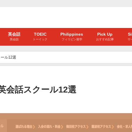
英会話
TOEIC
Philippines
Pick Up
S
英会話
トーイック
フィリピン留学
おすすめ記事
サ
ール12選
英会話スクール12選