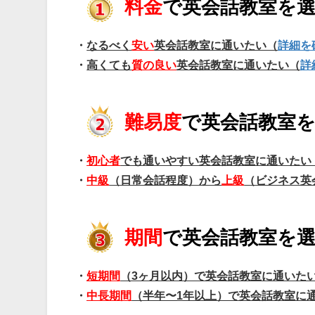
料金
で英会話教室を
・
なるべく
安い
英会話教室に通いたい（
詳細を
・
高くても
質の良い
英会話教室に通いたい（
詳
難易度
で英会話教室
・
初心者
でも通いやすい英会話教室に通いたい
・
中級
（日常会話程度）から
上級
（ビジネス英
期間
で英会話教室を
・
短期間
（3ヶ月以内）で英会話教室に通いた
・
中長期間
（半年〜1年以上）で英会話教室に