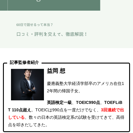
記事監修者紹介
益岡 想
慶應義塾大学経済学部卒のアメリカ在住1
2年間の帰国子女。
英語検定一級
、
TOEIC990点
、
TOEFLiB
T 110点超え
。
TOEICは990点を一度だけでなく、
3回連続
で出
している
。
数々の日本の英語検定系の試験を受けてきて、高得
点を叩きだしてきた。