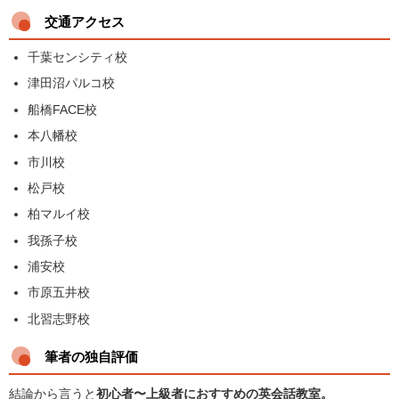
交通アクセス
千葉センシティ校
津田沼パルコ校
船橋FACE校
本八幡校
市川校
松戸校
柏マルイ校
我孫子校
浦安校
市原五井校
北習志野校
筆者の独自評価
結論から言うと
初心者〜上級者におすすめの英会話教室
。