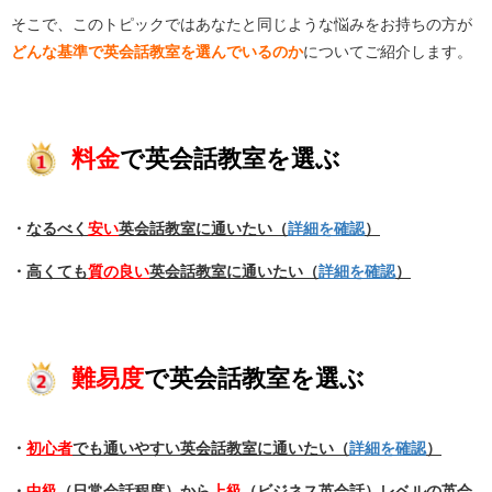
そこで、このトピックではあなたと同じような悩みをお持ちの方が
どんな基準で英会話教室を選んでいるのか
についてご紹介します。
料金
で英会話教室を選ぶ
・
なるべく
安い
英会話教室に通いたい（
詳細を確認
）
・
高くても
質の良い
英会話教室に通いたい（
詳細を確認
）
難易度
で英会話教室を選ぶ
・
初心者
でも通いやすい英会話教室に通いたい（
詳細を確認
）
・
中級
（日常会話程度）から
上級
（ビジネス英会話）レベルの英会