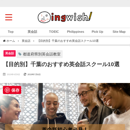
Top
英会話
TOEIC
Philippines
Pick Up
Site Map
ホーム
英会話
【目的別】千葉のおすすめ英会話スクール10選
英会話
都道府県別英会話教室
【目的別】千葉のおすすめ英会話スクール10選
2019年4月9日
2019年7月6日
保存