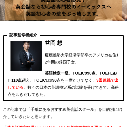
記事監修者紹介
益岡 想
慶應義塾大学経済学部卒のアメリカ在住1
2年間の帰国子女。
英語検定一級
、
TOEIC990点
、
TOEFLiB
T 110点超え
。
TOEICは990点を一度だけでなく、
3回連続
で出
している
。
数々の日本の英語検定系の試験を受けてきて、高得
点を叩きだしてきた。
この記事では「
千葉にあるおすすめ英会話スクール
」を目的別に紹
介していきたいと思います。