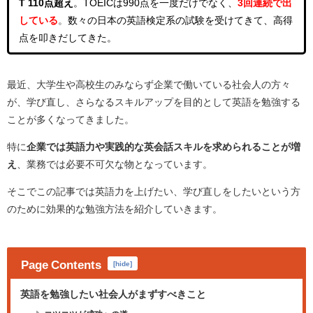
T 110点超え
。
TOEICは990点を一度だけでなく、
3回連続
で出
している
。
数々の日本の英語検定系の試験を受けてきて、高得
点を叩きだしてきた。
最近、大学生や高校生のみならず企業で働いている社会人の方々
が、学び直し、さらなるスキルアップを目的として英語を勉強する
ことが多くなってきました。
特に
企業では英語力や実践的な英会話スキルを求められることが増
え
、業務では必要不可欠な物となっています。
そこでこの記事では
英語力を上げたい、学び直し
をしたいという方
のために効果的な勉強方法を紹介していきます。
Page Contents
[
hide
]
英語を勉強したい社会人がまずすべきこと