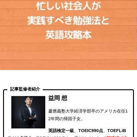
記事監修者紹介
益岡 想
慶應義塾大学経済学部卒のアメリカ在住1
2年間の帰国子女。
英語検定一級
、
TOEIC990点
、
TOEFLiB