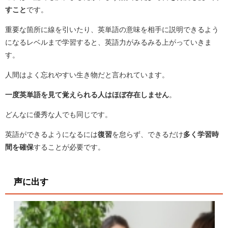
すこと
です。
重要な箇所に線を引いたり、英単語の意味を相手に説明できるよう
になるレベルまで学習すると、英語力がみるみる上がっていきま
す。
人間はよく忘れやすい生き物だと言われています。
一度英単語を見て覚えられる人はほぼ存在しません
。
ど
んなに優秀な人でも同じです。
英語ができるようになるには
復習
を怠らず、できるだけ
多く学習時
間を確保
することが必要です。
声に出す