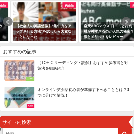
英会話
英会話
【社会人の英語勉強】“集中力をア
楽天ABCマウス 口コミと評判！教
ップさせる方法”を試したら大変な
材が神すぎるのが人気の秘密？特
ことになった
徴とメリットをレビュー！
おすすめの記事
【TOEIC リーディング・読解】おすすめ参考書と対
策法を徹底紹介
TOEIC
オンライン英会話初心者が準備するべきこととは？3
つに分けて解説！
英会話
サイト内検索