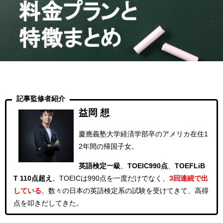
記事監修者紹介
益岡 想
慶應義塾大学経済学部卒のアメリカ在住1
2年間の帰国子女。
英語検定一級
、
TOEIC990点
、
TOEFLiB
T 110点超え
。
TOEICは990点を一度だけでなく、
3回連続
で出
している
。
数々の日本の英語検定系の試験を受けてきて、高得
点を叩きだしてきた。