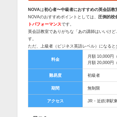
NOVA
は
初心者〜中級者におすすめの英会話教
NOVAのおすすめポイントとしては、
圧倒的校
トパフォーマンス
です。
英会話教室でありがちな「あの講師はいいけど.
す。
ただ、上級者（ビジネス英語レベル）になると
月額 10,00
料金
月額 20,00
難易度
初級者
期間
無制限
アクセス
JR・近鉄津駅