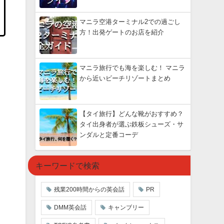
マニラ空港ターミナル2での過ごし
方！出発ゲートのお店を紹介
マニラ旅行でも海を楽しむ！ マニラ
から近いビーチリゾートまとめ
【タイ旅行】どんな靴がおすすめ？
タイ出身者が選ぶ鉄板シューズ・サ
ンダルと定番コーデ
キーワードで検索
残業200時間からの英会話
PR
DMM英会話
キャンブリー