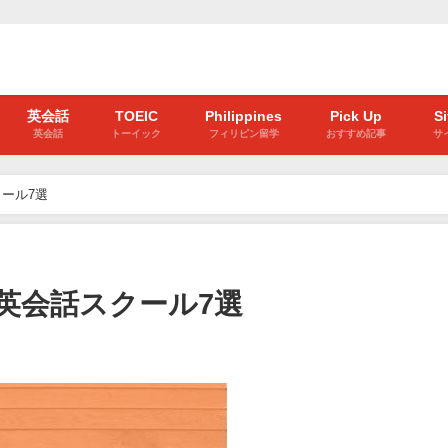
英会話
TOEIC
Philippines
Pick Up
S
英会話
トーイック
フィリピン留学
おすすめ記事
サ
ール7選
英会話スクール7選