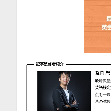
記事監修者紹介
益岡 想
慶應義塾
英語検定
点を一度
系の試験